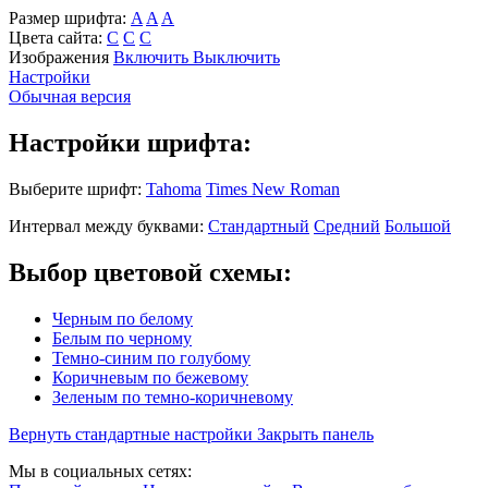
Размер шрифта:
A
A
A
Цвета сайта:
С
С
С
Изображения
Включить
Выключить
Настройки
Обычная версия
Настройки шрифта:
Выберите шрифт:
Tahoma
Times New Roman
Интервал между буквами:
Стандартный
Средний
Большой
Выбор цветовой схемы:
Черным по белому
Белым по черному
Темно-синим по голубому
Коричневым по бежевому
Зеленым по темно-коричневому
Вернуть стандартные настройки
Закрыть панель
Мы в социальных сетях: