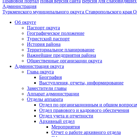
Правовой портал
Новая версия сайта
Версия для слабовидящих
Администрация
Туркменского муниципального округа Ставропольского края
О
Об округе
Паспорт округа
Географическое положение
Туристский паспорт
История района
Территориальное планирование
Важнейшие предприятия района
Общественные организации округа
Администрация округа
Глава округа
Биография
Выступления, отчеты, информирование
Заместители главы
Аппарат администрации
Отделы аппарата
Отдел по организационным и общим вопроса
Отдел правового и кадрового обеспечения
Отдел учета и отчетности
Архивный отдел
Мероприятия
Отчет о работе архивного отдела