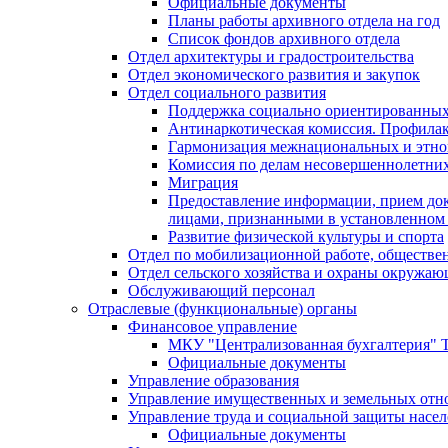
Официальные документы
Планы работы архивного отдела на год
Список фондов архивного отдела
Отдел архитектуры и градостроительства
Отдел экономического развития и закупок
Отдел социального развития
Поддержка социально ориентированных
Антинаркотическая комиссия. Профила
Гармонизация межнациональных и этн
Комиссия по делам несовершеннолетних
Миграция
Предоставление информации, прием док
лицами, признанными в установленном 
Развитие физической культуры и спорта
Отдел по мобилизационной работе, обществе
Отдел сельского хозяйства и охраны окружа
Обслуживающий персонал
Отраслевые (функциональные) органы
Финансовое управление
МКУ "Централизованная бухгалтерия" Т
Официальные документы
Управление образования
Управление имущественных и земельных от
Управление труда и социальной защиты насе
Официальные документы