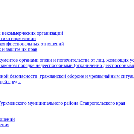
 некоммерческих организаций
ктика наркомании
оконфиссиональных отношений
 и защите их прав
ументов органами опеки и попечительства от лиц, желающих ус
законом порядке недееспособными (ограниченно дееспособным
нной безопасности, гражданской оборонe и чрезвычайным ситуа
ющей среды
уркменского муниципального района Ставропольского края
ношений
ления