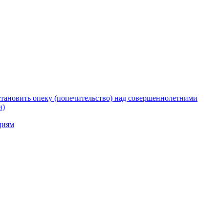
тановить опеку (попечительство) над совершеннолетними
и)
циям