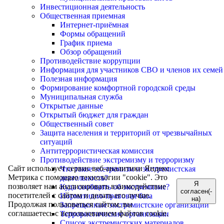
Инвестиционная деятельность
Общественная приемная
Интернет-приёмная
Формы обращений
График приема
Обзор обращений
Противодействие коррупции
Информация для участников СВО и членов их семей
Полезная информация
Формирование комфортной городской среды
Муниципальная служба
Открытые данные
Открытый бюджет для граждан
Общественный совет
Защита населения и территорий от чрезвычайных
ситуаций
Антитеррористическая комиссия
Противодействие экстремизму и терроризму
Сайт использует сервис веб-аналитики Яндекс
Что такое экстремизм и экстремистская
Метрика с помощью технологии "cookie". Это
деятельность?
Я
позволяет нам анализировать взаимодействие
Куда сообщить об экстремизме?
согласен(-
посетителей с сайтом и делать его лучше.
Нормативно-правовая база
на)
Продолжая пользоваться сайтом, вы
Запрещенные экстремистские организации
соглашаетесь с использованием файлов cookie.
Террористические организации
Список экстремистских материалов