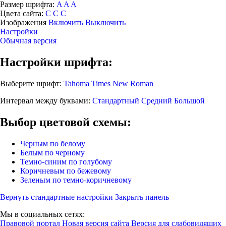
Размер шрифта:
A
A
A
Цвета сайта:
С
С
С
Изображения
Включить
Выключить
Настройки
Обычная версия
Настройки шрифта:
Выберите шрифт:
Tahoma
Times New Roman
Интервал между буквами:
Стандартный
Средний
Большой
Выбор цветовой схемы:
Черным по белому
Белым по черному
Темно-синим по голубому
Коричневым по бежевому
Зеленым по темно-коричневому
Вернуть стандартные настройки
Закрыть панель
Мы в социальных сетях:
Правовой портал
Новая версия сайта
Версия для слабовидящих