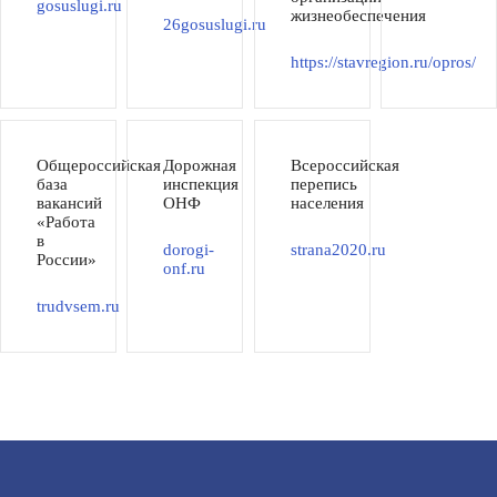
gosuslugi.ru
жизнеобеспечения
26gosuslugi.ru
https://stavregion.ru/opros/
Общероссийская
Дорожная
Всероссийская
база
инспекция
перепись
вакансий
ОНФ
населения
«Работа
в
dorogi-
strana2020.ru
России»
onf.ru
trudvsem.ru