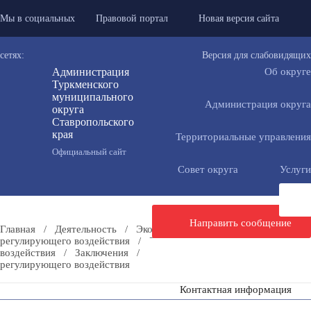
Мы в социальных
Правовой портал
Новая версия сайта
сетях:
Версия для слабовидящих
Администрация
Об округе
Туркменского
муниципального
Администрация округа
округа
Ставропольского
края
Территориальные управления
Официальный сайт
Совет округа
Услуги
Направить сообщение
Главная
/
Деятельность
/
Экономика
/
Оценка
регулирующего воздействия
/
Результаты оценки регулирующего
воздействия
/
Заключения
/
Заключение об оценке
регулирующего воздействия
Контактная информация