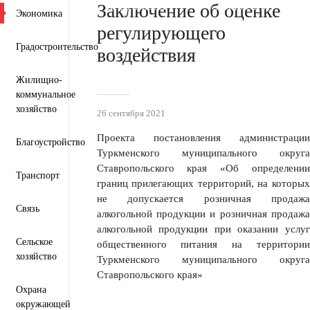
Заключение об оценке
Пресс-центр
Деятельность
Документы
Экономика
регулирующего
Градостроительство
воздействия
Жилищно-
коммунальное
хозяйство
26 сентября 2021
Проекта постановления администрации
Благоустройство
Туркменского муниципального округа
Ставропольского края «Об определении
Транспорт
границ прилегающих территорий, на которых
не допускается розничная продажа
Связь
алкогольной продукции и розничная продажа
алкогольной продукции при оказании услуг
Сельское
общественного питания на территории
хозяйство
Туркменского муниципального округа
Ставропольского края»
Охрана
окружающей