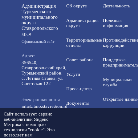
Администрация
Об округе
Деятельность
Туркменского
муниципального
Администрация
Полезная
округа
округа
информация
Ставропольского
края
Территориальные
Противодействи
Официальный сайт
отделы
коррупции
Адрес:
Совет района
Поддержка
356540,
предприниматель
Ставропольский край,
Туркменский район,
Услуги
с. Летняя Ставка, ул.
Мунициальная
Советская 122
служба
Пресс-центр
Открытые данны
Электронная почта
Документы
info@tmo.stavregion.ru
Открытый бюдже
Сайт использует сервис
Инвестиционная
для граждан
веб-аналитики Яндекс
Телефон доверия:
деятельность
Метрика с помощью
8(86565)2-05-01
технологии "cookie". Это
Общественный с
позволяет нам
Контакты