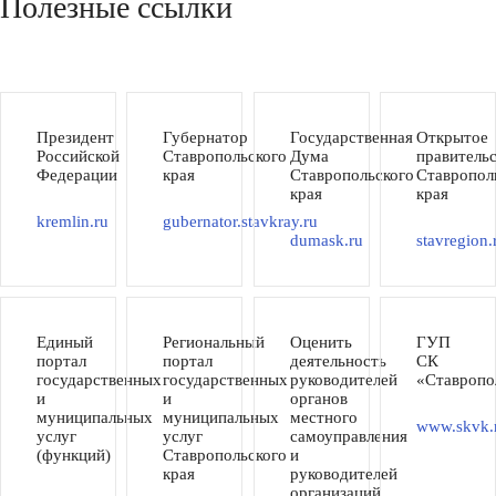
Полезные ссылки
Президент
Губернатор
Государственная
Открытое
Российской
Ставропольского
Дума
правитель
Федерации
края
Ставропольского
Ставропол
края
края
kremlin.ru
gubernator.stavkray.ru
dumask.ru
stavregion.
Единый
Региональный
Оценить
ГУП
портал
портал
деятельность
СК
государственных
государственных
руководителей
«Ставропо
и
и
органов
муниципальных
муниципальных
местного
www.skvk.
услуг
услуг
самоуправления
(функций)
Ставропольского
и
края
руководителей
организаций