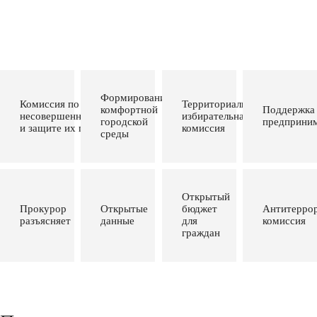
Формирование
Комиссия по делам
Территориальная
комфортной
Поддержка
несовершеннолетних
избирательная
городской
предприним
и защите их прав
комиссия
среды
Открытый
Прокурор
Открытые
бюджет
Антитеррор
разъясняет
данные
для
комиссия
граждан