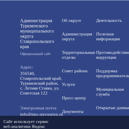
Администрация
Об округе
Деятельность
Туркменского
муниципального
Администрация
Полезная
округа
округа
информация
Ставропольского
края
Территориальные
Противодействи
Официальный сайт
отделы
коррупции
Адрес:
Совет района
Поддержка
356540,
предприниматель
Ставропольский край,
Туркменский район,
Услуги
с. Летняя Ставка, ул.
Мунициальная
Советская 122
служба
Пресс-центр
Открытые данны
Электронная почта
Документы
info@tmo.stavregion.ru
Открытый бюдже
Сайт использует сервис
Инвестиционная
для граждан
веб-аналитики Яндекс