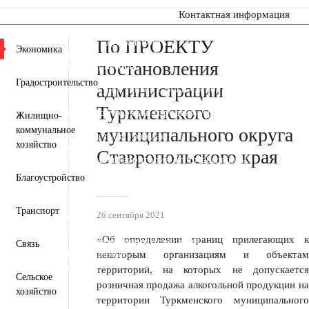
Контактная информация
По ПРОЕКТУ
Пресс-центр
Деятельность
Документы
Экономика
Инвестиционная деятельность
постановления
Общественная приемная
Противодействие коррупции
Градостроительство
администрации
Информация для участников СВО и членов их семей
Полезная информация
Туркменского
Формирование комфортной городской среды
Жилищно-
Муниципальная служба
Открытые данные
муниципального округа
коммунальное
Открытый бюджет для граждан
хозяйство
Общественный совет
Ставропольского края
Защита населения и территорий от чрезвычайных
ситуаций
Благоустройство
Антитеррористическая комиссия
Противодействие экстремизму и терроризму
Вестник ТМО
Транспорт
26 сентября 2021
Всероссийская перепись населения 2021
Государственные и муниципальные учреждения
«Об определении границ прилегающих к
Перечень пространственных сведений
Связь
Персональные данные
некоторым организациям и объектам
Региональный проект "Защитники"
территорий, на которых не допускается
Сельское
розничная продажа алкогольной продукции на
хозяйство
территории Туркменского муниципального