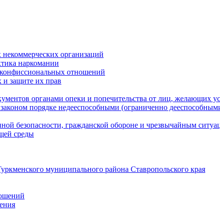
 некоммерческих организаций
ктика наркомании
оконфиссиональных отношений
 и защите их прав
ументов органами опеки и попечительства от лиц, желающих ус
законом порядке недееспособными (ограниченно дееспособным
нной безопасности, гражданской оборонe и чрезвычайным ситуа
ющей среды
уркменского муниципального района Ставропольского края
ношений
ления