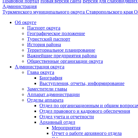
Правовой портал
Новая версия сайта
Версия для слабовидящих
Администрация
Туркменского муниципального округа Ставропольского края
О
Об округе
Паспорт округа
Географическое положение
Туристский паспорт
История района
Территориальное планирование
Важнейшие предприятия района
Общественные организации округа
Администрация округа
Глава округа
Биография
Выступления, отчеты, информирование
Заместители главы
Аппарат администрации
Отделы аппарата
Отдел по организационным и общим вопроса
Отдел правового и кадрового обеспечения
Отдел учета и отчетности
Архивный отдел
Мероприятия
Отчет о работе архивного отдела