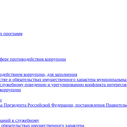
х программ
фере противодействия коррупции
одействием коррупции, для заполнения
естве и обязательствах имущественного характера муниципальн
служебному поведению и урегулированию конфликта интересов 
 коррупции
и
ы Президента Российской Федерации, постановления Правитель
ваний к служебному
и обязательствах имущественного характера