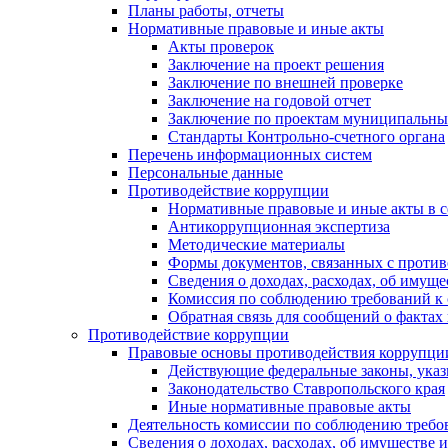
Планы работы, отчеты
Нормативные правовые и иные акты
Акты проверок
Заключение на проект решения
Заключение по внешней проверке
Заключение на годовой отчет
Заключение по проектам муниципальны
Стандарты Контрольно-счетного органа
Перечень информационных систем
Персональные данные
Противодействие коррупции
Нормативные правовые и иные акты в с
Антикоррупционная экспертиза
Методические материалы
Формы документов, связанных с против
Сведения о доходах, расходах, об имущ
Комиссия по соблюдению требований к 
Обратная связь для сообщений о фактах
Противодействие коррупции
Правовые основы противодействия коррупци
Действующие федеральные законы, указ
Законодательство Ставропольского края
Иные нормативные правовые акты
Деятельность комиссии по соблюдению требо
Сведения о доходах, расходах, об имуществе 