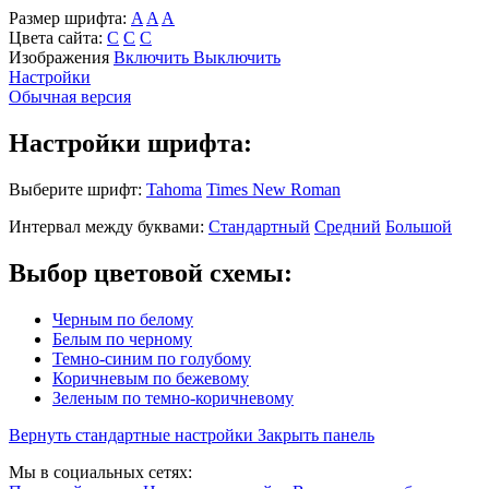
Размер шрифта:
A
A
A
Цвета сайта:
С
С
С
Изображения
Включить
Выключить
Настройки
Обычная версия
Настройки шрифта:
Выберите шрифт:
Tahoma
Times New Roman
Интервал между буквами:
Стандартный
Средний
Большой
Выбор цветовой схемы:
Черным по белому
Белым по черному
Темно-синим по голубому
Коричневым по бежевому
Зеленым по темно-коричневому
Вернуть стандартные настройки
Закрыть панель
Мы в социальных сетях: