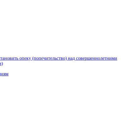
тановить опеку (попечительство) над совершеннолетними
и)
циям