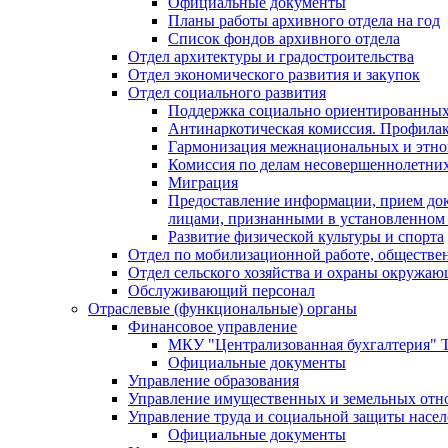
Официальные документы
Планы работы архивного отдела на год
Список фондов архивного отдела
Отдел архитектуры и градостроительства
Отдел экономического развития и закупок
Отдел социального развития
Поддержка социально ориентированных
Антинаркотическая комиссия. Профила
Гармонизация межнациональных и этн
Комиссия по делам несовершеннолетних
Миграция
Предоставление информации, прием док
лицами, признанными в установленном 
Развитие физической культуры и спорта
Отдел по мобилизационной работе, обществе
Отдел сельского хозяйства и охраны окружа
Обслуживающий персонал
Отраслевые (функциональные) органы
Финансовое управление
МКУ "Централизованная бухгалтерия" Т
Официальные документы
Управление образования
Управление имущественных и земельных от
Управление труда и социальной защиты насе
Официальные документы