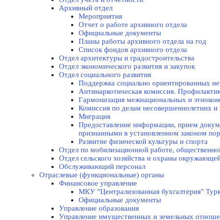
Архивный отдел
Мероприятия
Отчет о работе архивного отдела
Официальные документы
Планы работы архивного отдела на год
Список фондов архивного отдела
Отдел архитектуры и градостроительства
Отдел экономического развития и закупок
Отдел социального развития
Поддержка социально ориентированных не
Антинаркотическая комиссия. Профилакти
Гармонизация межнациональных и этноко
Комиссия по делам несовершеннолетних и 
Миграция
Предоставление информации, прием докуме
признанными в установленном законом по
Развитие физической культуры и спорта
Отдел по мобилизационной работе, общественно
Отдел сельского хозяйства и охраны окружающе
Обслуживающий персонал
Отраслевые (функциональные) органы
Финансовое управление
МКУ "Централизованная бухгалтерия" Турк
Официальные документы
Управление образования
Управление имущественных и земельных отнош