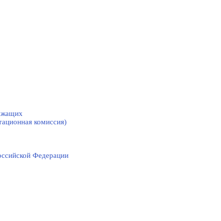
лужащих
тационная комиссия)
оссийской Федерации