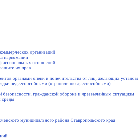
коммерческих организаций
ка наркомании
нфиссиональных отношений
защите их прав
нтов органами опеки и попечительства от лиц, желающих установи
рядке недееспособными (ограниченно дееспособными)
й безопасности, гражданской оборонe и чрезвычайным ситуациям
й среды
менского муниципального района Ставропольского края
ений