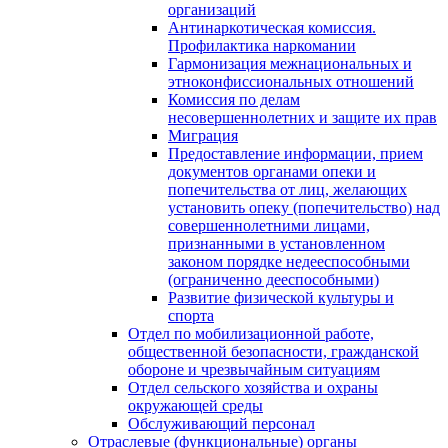
организаций
Антинаркотическая комиссия.
Профилактика наркомании
Гармонизация межнациональных и
этноконфиссиональных отношений
Комиссия по делам
несовершеннолетних и защите их прав
Миграция
Предоставление информации, прием
документов органами опеки и
попечительства от лиц, желающих
установить опеку (попечительство) над
совершеннолетними лицами,
признанными в установленном
законом порядке недееспособными
(ограниченно дееспособными)
Развитие физической культуры и
спорта
Отдел по мобилизационной работе,
общественной безопасности, гражданской
оборонe и чрезвычайным ситуациям
Отдел сельского хозяйства и охраны
окружающей среды
Обслуживающий персонал
Отраслевые (функциональные) органы