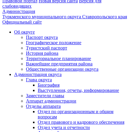
Правовой портал
Новая версия сайта
Версия для
слабовидящих
Администрация
Туркменского муниципального округа Ставропольского края
Официальный сайт
Об округе
Паспорт округа
Географическое положение
Туристский паспорт
История района
Территориальное планирование
Важнейшие предприятия района
Общественные организации округа
Администрация округа
Глава округа
Биография
Выступления, отчеты, информирование
Заместители главы
Аппарат администрации
Отделы аппарата
Отдел по организационным и общим
вопросам
Отдел правового и кадрового обеспечения
Отдел учета и отчетности