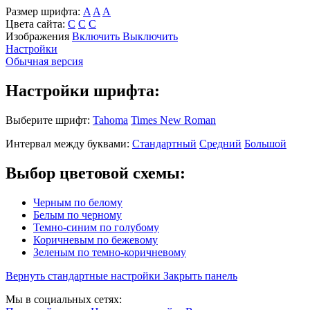
Размер шрифта:
A
A
A
Цвета сайта:
С
С
С
Изображения
Включить
Выключить
Настройки
Обычная версия
Настройки шрифта:
Выберите шрифт:
Tahoma
Times New Roman
Интервал между буквами:
Стандартный
Средний
Большой
Выбор цветовой схемы:
Черным по белому
Белым по черному
Темно-синим по голубому
Коричневым по бежевому
Зеленым по темно-коричневому
Вернуть стандартные настройки
Закрыть панель
Мы в социальных сетях: