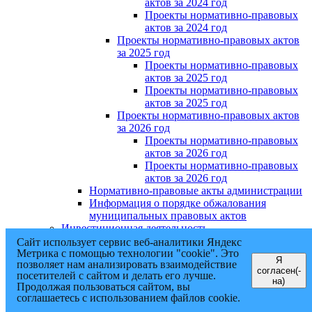
актов за 2024 год
Проекты нормативно-правовых
актов за 2024 год
Проекты нормативно-правовых актов
за 2025 год
Проекты нормативно-правовых
актов за 2025 год
Проекты нормативно-правовых
актов за 2025 год
Проекты нормативно-правовых актов
за 2026 год
Проекты нормативно-правовых
актов за 2026 год
Проекты нормативно-правовых
актов за 2026 год
Нормативно-правовые акты администрации
Информация о порядке обжалования
муниципальных правовых актов
Инвестиционная деятельность
Общественная приемная
Сайт использует сервис веб-аналитики Яндекс
Интернет-приёмная
Метрика с помощью технологии "cookie". Это
Я
позволяет нам анализировать взаимодействие
Формы обращений
согласен(-
посетителей с сайтом и делать его лучше.
График приема
на)
Продолжая пользоваться сайтом, вы
Обзор обращений
соглашаетесь с использованием файлов cookie.
Противодействие коррупции