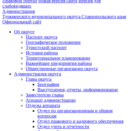
Правовой портал
Новая версия сайта
Версия для
слабовидящих
Администрация
Туркменского муниципального округа Ставропольского края
Официальный сайт
Об округе
Паспорт округа
Географическое положение
Туристский паспорт
История района
Территориальное планирование
Важнейшие предприятия района
Общественные организации округа
Администрация округа
Глава округа
Биография
Выступления, отчеты, информирование
Заместители главы
Аппарат администрации
Отделы аппарата
Отдел по организационным и общим
вопросам
Отдел правового и кадрового обеспечения
Отдел учета и отчетности