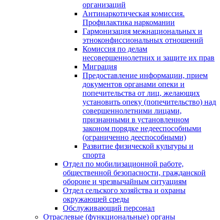
организаций
Антинаркотическая комиссия.
Профилактика наркомании
Гармонизация межнациональных и
этноконфиссиональных отношений
Комиссия по делам
несовершеннолетних и защите их прав
Миграция
Предоставление информации, прием
документов органами опеки и
попечительства от лиц, желающих
установить опеку (попечительство) над
совершеннолетними лицами,
признанными в установленном
законом порядке недееспособными
(ограниченно дееспособными)
Развитие физической культуры и
спорта
Отдел по мобилизационной работе,
общественной безопасности, гражданской
оборонe и чрезвычайным ситуациям
Отдел сельского хозяйства и охраны
окружающей среды
Обслуживающий персонал
Отраслевые (функциональные) органы