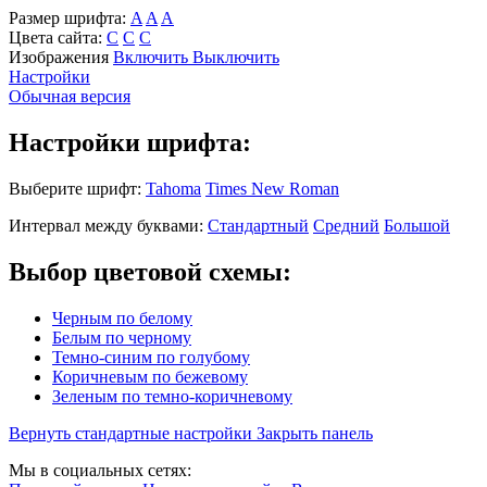
Размер шрифта:
A
A
A
Цвета сайта:
С
С
С
Изображения
Включить
Выключить
Настройки
Обычная версия
Настройки шрифта:
Выберите шрифт:
Tahoma
Times New Roman
Интервал между буквами:
Стандартный
Средний
Большой
Выбор цветовой схемы:
Черным по белому
Белым по черному
Темно-синим по голубому
Коричневым по бежевому
Зеленым по темно-коричневому
Вернуть стандартные настройки
Закрыть панель
Мы в социальных сетях: