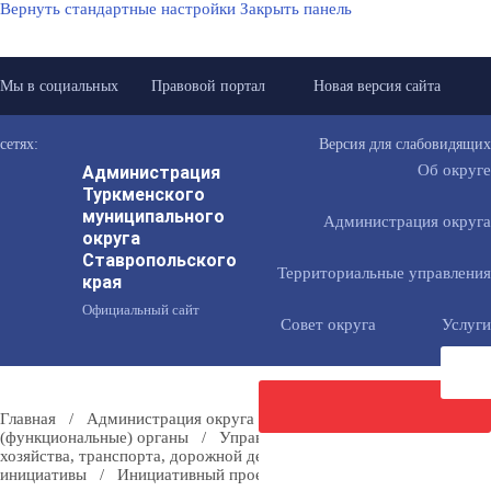
Вернуть стандартные настройки
Закрыть панель
Мы в социальных
Правовой портал
Новая версия сайта
сетях:
Версия для слабовидящих
Администрация
Об округе
Туркменского
муниципального
Администрация округа
округа
Ставропольского
Территориальные управления
края
Официальный сайт
Совет округа
Услуги
Главная
/
Администрация округа
/
Отраслевые
(функциональные) органы
/
Управление муниципального
хозяйства, транспорта, дорожной деятельности
/
Местные
Направить
инициативы
/
Инициативный проект