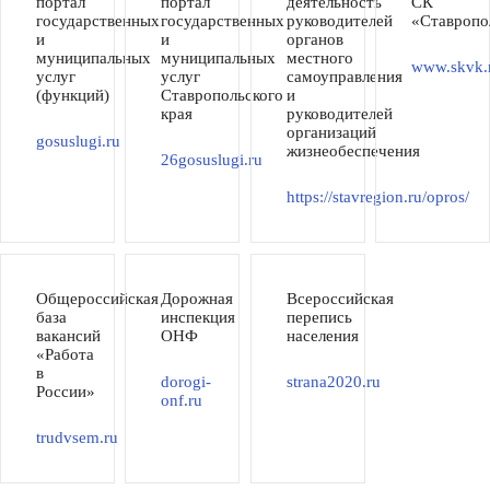
портал
портал
деятельность
СК
государственных
государственных
руководителей
«Ставропо
и
и
органов
муниципальных
муниципальных
местного
www.skvk.
услуг
услуг
самоуправления
(функций)
Ставропольского
и
края
руководителей
организаций
gosuslugi.ru
жизнеобеспечения
26gosuslugi.ru
https://stavregion.ru/opros/
Общероссийская
Дорожная
Всероссийская
база
инспекция
перепись
вакансий
ОНФ
населения
«Работа
в
dorogi-
strana2020.ru
России»
onf.ru
trudvsem.ru