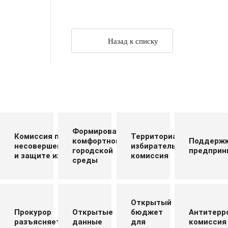
Назад к списку
Формирование
Комиссия по делам
Территориальная
комфортной
Поддерж
несовершеннолетних
избирательная
городской
предприн
и защите их прав
комиссия
среды
Открытый
Прокурор
Открытые
бюджет
Антитерр
разъясняет
данные
для
комиссия