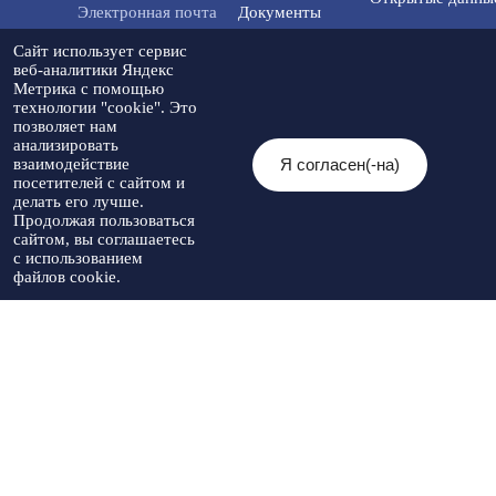
Электронная почта
Документы
info@tmo.stavregion.ru
Открытый бюдже
Сайт использует сервис
Инвестиционная
для граждан
веб-аналитики Яндекс
деятельность
Метрика с помощью
Телефон доверия:
технологии "cookie". Это
8(86565)2-05-01
Общественный с
позволяет нам
Контакты
анализировать
Я согласен(-на)
взаимодействие
© 2026 Администрация Туркменского
посетителей с сайтом и
муниципального округа
Мы в социальных
Разработка
делать его лучше.
Ставропольского края
Политика
сетях:
сайта
-
Продолжая пользоваться
При использовании материалов
конфиденциальности
Артекс
сайтом, вы соглашаетесь
необходимо указывать источник
с использованием
публикации
файлов cookie.