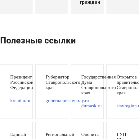
граждан
Полезные ссылки
Президент
Губернатор
Государственная
Открытое
Российской
Ставропольского
Дума
правитель
Федерации
края
Ставропольского
Ставропол
края
края
kremlin.ru
gubernator.stavkray.ru
dumask.ru
stavregion.
Единый
Региональный
Оценить
ГУП