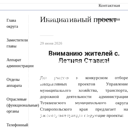
Контактная
сообщение
Инициативный проект
Пресс-центр
Деятельность
информация
Глава
Документы
округа
Инвестиционная деятельность
Общественная приемная
Противодействие коррупции
Заместители
29 июня 2026
Информация для участников СВО и членов их
главы
семей
Вниманию жителей
с.
Полезная информация
Летняя Ставка
!
Аппарат
Формирование комфортной городской среды
администрации
Муниципальная служба
Открытые данные
Открытый бюджет для граждан
Для участия в конкурсном отборе
Отделы
Общественный совет
инициативных проектов Управление
аппарата
Защита населения и территорий от
муниципального хозяйства, транспорта,
чрезвычайных ситуаций
дорожной деятельности администрации
Антитеррористическая комиссия
Отраслевые
Туркменского муниципального округа
Противодействие экстремизму и терроризму
(функциональные)
Ставропольского края предлагает на
Вестник ТМО
органы
Всероссийская перепись населения 2021
рассмотрение граждан следующие проекты:
Государственные и муниципальные учреждения
Телефонный
Перечень пространственных сведений