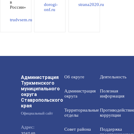
в
dorogi-
strana2020.ru
России»
onf.ru
trudvsem.ru
Администрация
Об округе
Деятельность
Туркменского
муниципального
Администрация
Полезная
округа
округа
информация
Ставропольского
края
Территориальные
Противодействи
Официальный сайт
отделы
коррупции
Адрес:
Совет района
Поддержка
356540,