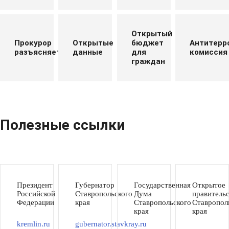
Открытый
Прокурор
Открытые
бюджет
Антитерр
разъясняет
данные
для
комиссия
граждан
Полезные ссылки
Президент
Губернатор
Государственная
Открытое
Российской
Ставропольского
Дума
правитель
Федерации
края
Ставропольского
Ставропол
края
края
kremlin.ru
gubernator.stavkray.ru