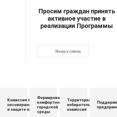
Просим граждан принять
активное участие в
реализации Программы
Назад к списку
Формирование
Комиссия по делам
Территориальная
комфортной
Поддерж
несовершеннолетних
избирательная
городской
предприн
и защите их прав
комиссия
среды