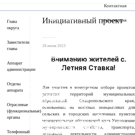
Контактная
сообщение
Инициативный проект
Пресс-центр
Деятельность
информация
Глава
Документы
округа
Инвестиционная деятельность
Общественная приемная
Противодействие коррупции
Заместители
Информация для участников СВО и членов их
28 июня 2023
главы
семей
Полезная информация
Вниманию жителей с.
Формирование комфортной городской среды
Аппарат
Летняя Ставка!
Муниципальная служба
администрации
Открытые данные
Открытый бюджет для граждан
Общественный совет
Отделы
Для участия в конкурсном отборе проектов
Защита населения и территорий от
аппарата
развития территорий муниципальных
чрезвычайных ситуаций
Антитеррористическая комиссия
образований Ставропольского края,
Отраслевые
Противодействие экстремизму и терроризму
основанных на местных инициативах для
Вестник ТМО
(функциональные)
сельских и городских населенных пунктов
Всероссийская перепись населения 2021
органы
муниципальных образований края Управление
Государственные и муниципальные учреждения
Перечень пространственных сведений
муниципального хозяйства, транспорта,
Телефонный
Персональные данные
дорожной деятельности администрации