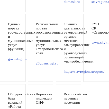
dumask.ru
stavregion.
Единый
Региональный
Оценить
ГУП
портал
портал
деятельность
СК
государственных
государственных
руководителей
«Ставропо
и
и
органов
муниципальных
муниципальных
местного
www.skvk.
услуг
услуг
самоуправления
(функций)
Ставропольского
и
края
руководителей
организаций
gosuslugi.ru
жизнеобеспечения
26gosuslugi.ru
https://stavregion.ru/opros/
Общероссийская
Дорожная
Всероссийская
база
инспекция
перепись
вакансий
ОНФ
населения
«Работа