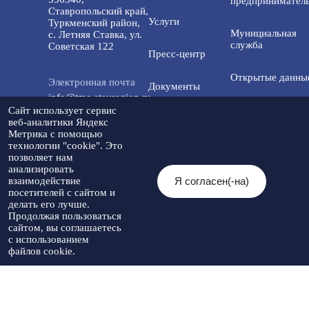
предприниматель
Ставропольский край,
Услуги
Туркменский район,
Мунициальная
с. Летняя Ставка, ул.
служба
Советская 122
Пресс-центр
Открытые данны
Электронная почта
Документы
info@tmo.stavregion.ru
Открытый бюдже
Сайт использует сервис
Инвестиционная
для граждан
веб-аналитики Яндекс
деятельность
Телефон доверия:
Метрика с помощью
технологии "cookie". Это
8(86565)2-05-01
Общественный с
позволяет нам
Контакты
анализировать
Я согласен(-на)
взаимодействие
© 2026 Администрация Туркменского
посетителей с сайтом и
Мы в социальных
муниципального округа
Разработка
делать его лучше.
сетях:
Ставропольского края
Политика
сайта
-
Продолжая пользоваться
При использовании материалов
конфиденциальности
Артекс
сайтом, вы соглашаетесь
необходимо указывать источник
с использованием
публикации
файлов cookie.