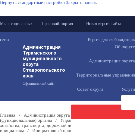
Вернуть стандартные настройки
Закрыть панель
Мы в социальных
Правовой портал
Новая версия сайта
сетях:
Версия для слабовидящих
Администрация
Об округе
Туркменского
муниципального
Администрация округа
округа
Ставропольского
Территориальные управления
края
Официальный сайт
Совет округа
Услуги
Главная
/
Администрация округа
/
Отраслевые
(функциональные) органы
/
Управление муниципального
хозяйства, транспорта, дорожной деятельности
/
Местные
Направить
инициативы
/
Инициативный проект