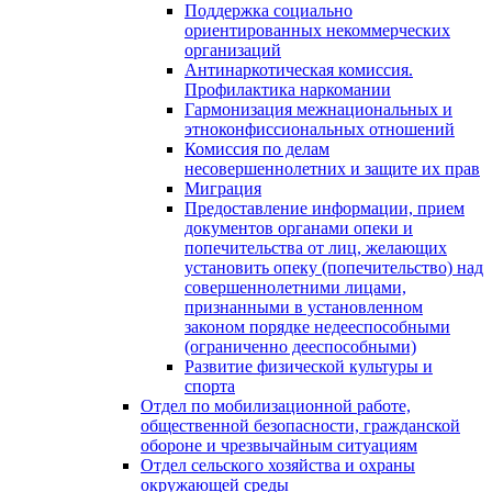
Поддержка социально
ориентированных некоммерческих
организаций
Антинаркотическая комиссия.
Профилактика наркомании
Гармонизация межнациональных и
этноконфиссиональных отношений
Комиссия по делам
несовершеннолетних и защите их прав
Миграция
Предоставление информации, прием
документов органами опеки и
попечительства от лиц, желающих
установить опеку (попечительство) над
совершеннолетними лицами,
признанными в установленном
законом порядке недееспособными
(ограниченно дееспособными)
Развитие физической культуры и
спорта
Отдел по мобилизационной работе,
общественной безопасности, гражданской
оборонe и чрезвычайным ситуациям
Отдел сельского хозяйства и охраны
окружающей среды