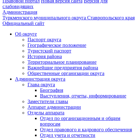
Правовой портал
Новая версия сайта
Версия для
слабовидящих
Администрация
Туркменского муниципального округа Ставропольского края
Официальный сайт
Об округе
Паспорт округа
Географическое положение
Туристский паспорт
История района
Территориальное планирование
Важнейшие предприятия района
Общественные организации округа
Администрация округа
Глава округа
Биография
Выступления, отчеты, информирование
Заместители главы
Аппарат администрации
Отделы аппарата
Отдел по организационным и общим
вопросам
Отдел правового и кадрового обеспечения
Отдел учета и отчетности