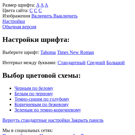
Размер шрифта:
A
A
A
Цвета сайта:
С
С
С
Изображения
Включить
Выключить
Настройки
Обычная версия
Настройки шрифта:
Выберите шрифт:
Tahoma
Times New Roman
Интервал между буквами:
Стандартный
Средний
Большой
Выбор цветовой схемы:
Черным по белому
Белым по черному
Темно-синим по голубому
Коричневым по бежевому
Зеленым по темно-коричневому
Вернуть стандартные настройки
Закрыть панель
Мы в социальных сетях: