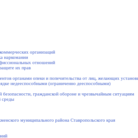
коммерческих организаций
ка наркомании
нфиссиональных отношений
защите их прав
нтов органами опеки и попечительства от лиц, желающих установи
рядке недееспособными (ограниченно дееспособными)
й безопасности, гражданской оборонe и чрезвычайным ситуациям
й среды
менского муниципального района Ставропольского края
ений