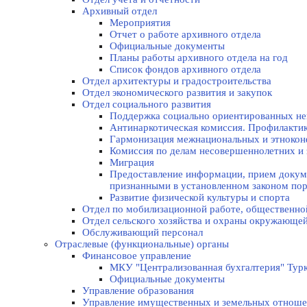
Архивный отдел
Мероприятия
Отчет о работе архивного отдела
Официальные документы
Планы работы архивного отдела на год
Список фондов архивного отдела
Отдел архитектуры и градостроительства
Отдел экономического развития и закупок
Отдел социального развития
Поддержка социально ориентированных не
Антинаркотическая комиссия. Профилакти
Гармонизация межнациональных и этноко
Комиссия по делам несовершеннолетних и 
Миграция
Предоставление информации, прием докуме
признанными в установленном законом по
Развитие физической культуры и спорта
Отдел по мобилизационной работе, общественно
Отдел сельского хозяйства и охраны окружающе
Обслуживающий персонал
Отраслевые (функциональные) органы
Финансовое управление
МКУ "Централизованная бухгалтерия" Турк
Официальные документы
Управление образования
Управление имущественных и земельных отнош