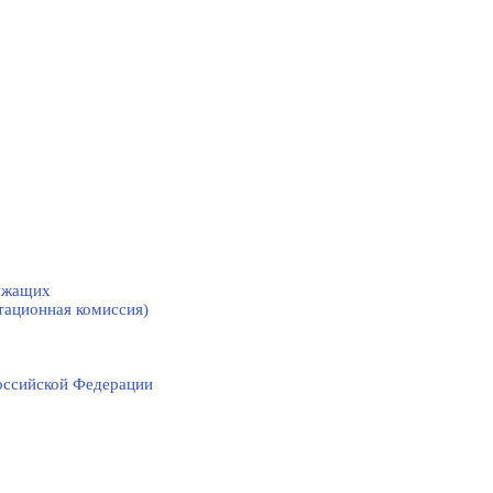
лужащих
тационная комиссия)
оссийской Федерации