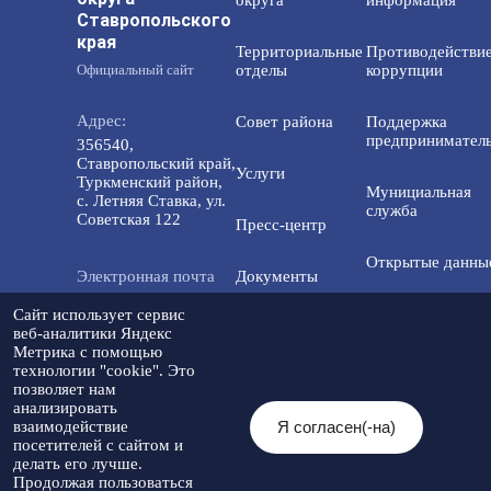
Ставропольского
края
Территориальные
Противодействи
Официальный сайт
отделы
коррупции
Адрес:
Совет района
Поддержка
предприниматель
356540,
Ставропольский край,
Услуги
Туркменский район,
Мунициальная
с. Летняя Ставка, ул.
служба
Советская 122
Пресс-центр
Открытые данны
Электронная почта
Документы
info@tmo.stavregion.ru
Открытый бюдже
Сайт использует сервис
Инвестиционная
для граждан
веб-аналитики Яндекс
деятельность
Метрика с помощью
Телефон доверия:
технологии "cookie". Это
8(86565)2-05-01
Общественный с
позволяет нам
Контакты
анализировать
Я согласен(-на)
взаимодействие
© 2026 Администрация Туркменского
посетителей с сайтом и
муниципального округа
Мы в социальных
Разработка
делать его лучше.
Ставропольского края
Политика
сетях:
сайта
-
Продолжая пользоваться
При использовании материалов
конфиденциальности