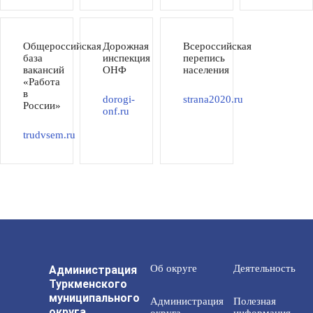
Общероссийская
Дорожная
Всероссийская
база
инспекция
перепись
вакансий
ОНФ
населения
«Работа
в
dorogi-
strana2020.ru
России»
onf.ru
trudvsem.ru
Администрация
Об округе
Деятельность
Туркменского
муниципального
Администрация
Полезная
округа
округа
информация