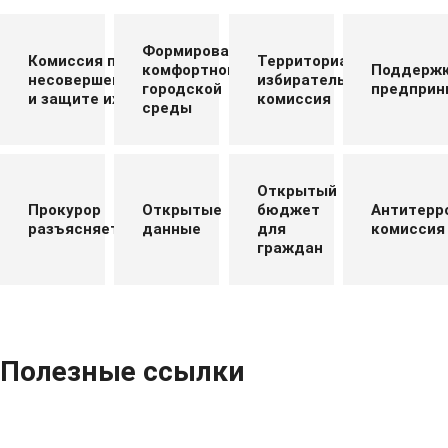
Формирование
Комиссия по делам
Территориальная
комфортной
Поддерж
несовершеннолетних
избирательная
городской
предприн
и защите их прав
комиссия
среды
Открытый
Прокурор
Открытые
бюджет
Антитерр
разъясняет
данные
для
комиссия
граждан
Полезные ссылки