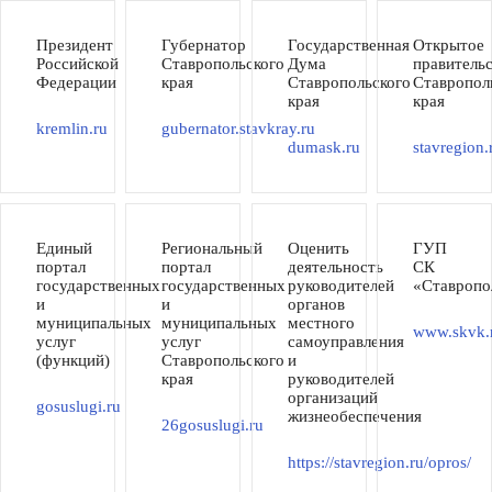
Президент
Губернатор
Государственная
Открытое
Российской
Ставропольского
Дума
правитель
Федерации
края
Ставропольского
Ставропол
края
края
kremlin.ru
gubernator.stavkray.ru
dumask.ru
stavregion.
Единый
Региональный
Оценить
ГУП
портал
портал
деятельность
СК
государственных
государственных
руководителей
«Ставропо
и
и
органов
муниципальных
муниципальных
местного
www.skvk.
услуг
услуг
самоуправления
(функций)
Ставропольского
и
края
руководителей
организаций
gosuslugi.ru
жизнеобеспечения
26gosuslugi.ru
https://stavregion.ru/opros/