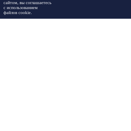
Артекс
сайтом, вы соглашаетесь
необходимо указывать источник
с использованием
публикации
файлов cookie.