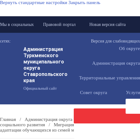
Вернуть стандартные настройки
Закрыть панель
Мы в социальных
Правовой портал
Новая версия сайта
сетях:
Версия для слабовидящих
Администрация
Об округе
Туркменского
муниципального
Администрация округа
округа
Ставропольского
Территориальные управления
края
Официальный сайт
Совет округа
Услуги
Главная
/
Администрация округа
/
Отделы аппарата
/
Отдел
социального развития
/
Миграция
/
Памятка для родителей по
адаптации обучающихся из семей мигрантов
Направить