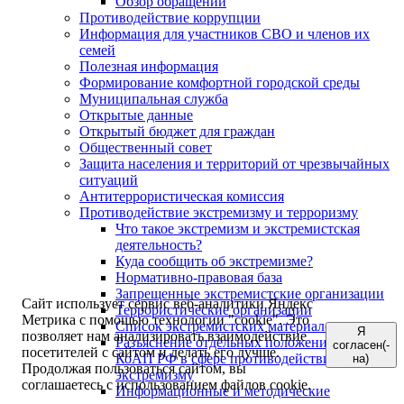
Обзор обращений
Противодействие коррупции
Информация для участников СВО и членов их
семей
Полезная информация
Формирование комфортной городской среды
Муниципальная служба
Открытые данные
Открытый бюджет для граждан
Общественный совет
Защита населения и территорий от чрезвычайных
ситуаций
Антитеррористическая комиссия
Противодействие экстремизму и терроризму
Что такое экстремизм и экстремистская
деятельность?
Куда сообщить об экстремизме?
Нормативно-правовая база
Запрещенные экстремистские организации
Сайт использует сервис веб-аналитики Яндекс
Террористические организации
Метрика с помощью технологии "cookie". Это
Список экстремистских материалов
Я
позволяет нам анализировать взаимодействие
Разъяснение отдельных положений УК РФ и
согласен(-
посетителей с сайтом и делать его лучше.
КоАП РФ в сфере противодействия
на)
Продолжая пользоваться сайтом, вы
экстремизму
соглашаетесь с использованием файлов cookie.
Информационные и методические