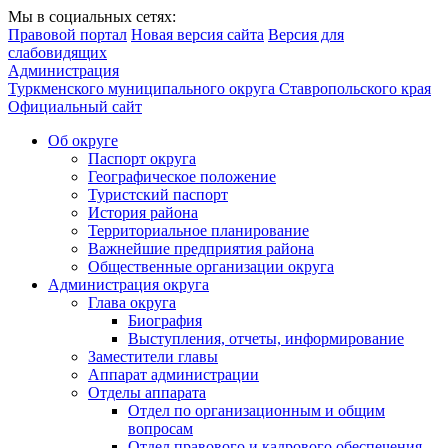
Мы в социальных сетях:
Правовой портал
Новая версия сайта
Версия для
слабовидящих
Администрация
Туркменского муниципального округа Ставропольского края
Официальный сайт
Об округе
Паспорт округа
Географическое положение
Туристский паспорт
История района
Территориальное планирование
Важнейшие предприятия района
Общественные организации округа
Администрация округа
Глава округа
Биография
Выступления, отчеты, информирование
Заместители главы
Аппарат администрации
Отделы аппарата
Отдел по организационным и общим
вопросам
Отдел правового и кадрового обеспечения