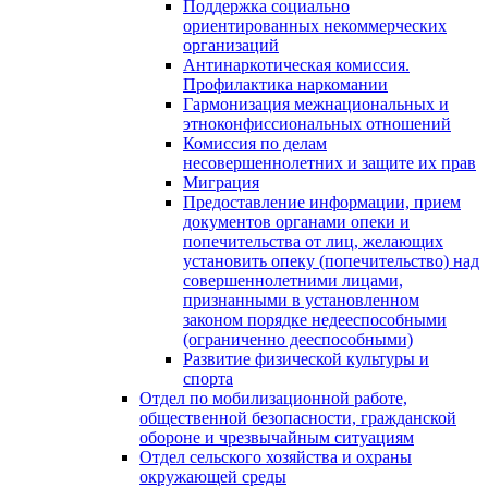
Поддержка социально
ориентированных некоммерческих
организаций
Антинаркотическая комиссия.
Профилактика наркомании
Гармонизация межнациональных и
этноконфиссиональных отношений
Комиссия по делам
несовершеннолетних и защите их прав
Миграция
Предоставление информации, прием
документов органами опеки и
попечительства от лиц, желающих
установить опеку (попечительство) над
совершеннолетними лицами,
признанными в установленном
законом порядке недееспособными
(ограниченно дееспособными)
Развитие физической культуры и
спорта
Отдел по мобилизационной работе,
общественной безопасности, гражданской
оборонe и чрезвычайным ситуациям
Отдел сельского хозяйства и охраны
окружающей среды