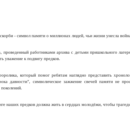
 скорби - символ памяти о миллионах людей, чьи жизни унесла войн
, проведенный работниками архива с детьми пришкольного лагеря
ть уважение к подвигу предков.
еоролика, который помог ребятам наглядно представить хронол
рока давности", символическое зажжение свечей памяти не пр
ь поколений.
иге наших предков должна жить в сердцах молодёжи, чтобы трагеди