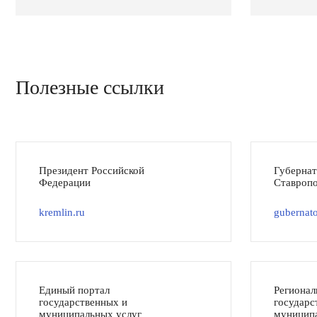
Полезные ссылки
Президент Российской
Губерна
Федерации
Ставропо
kremlin.ru
gubernato
Единый портал
Регионал
государственных и
государс
муниципальных услуг
муниципа