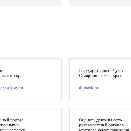
тор
Государственная Дума
льского края
Ставропольского края
r.stavkray.ru
dumask.ru
ьный портал
Оценить деятельность
твенных и
руководителей органов
льных услуг
местного самоуправления