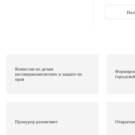
Наз
Комиссия по делам
Формиров
несовершеннолетних и защите их
городско
прав
Прокурор разъясняет
Открытые