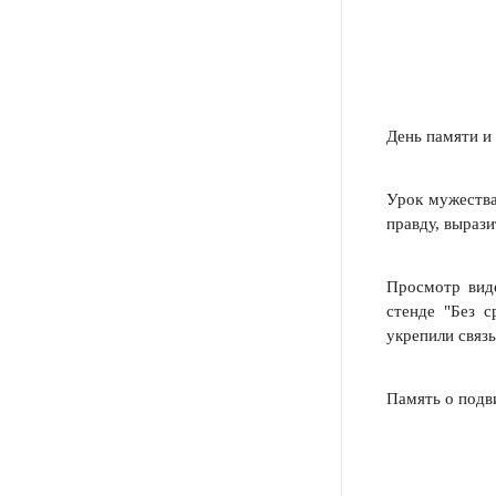
День памяти и
Урок мужества
правду, вырази
Просмотр вид
стенде "Без с
укрепили связ
Память о подв