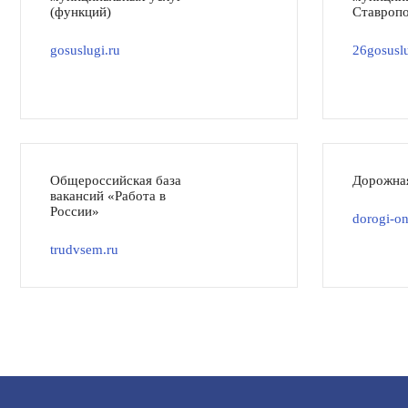
(функций)
Ставропо
gosuslugi.ru
26gosuslu
Общероссийская база
Дорожна
вакансий «Работа в
России»
dorogi-on
trudvsem.ru