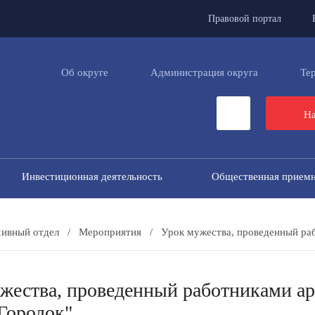
Правовой портал
Об округе
Администрация округа
Те
На
Инвестиционная деятельность
Общественная прием
ивный отдел
/
Мероприятия
/
Урок мужества, проведенный раб
жества, проведенный работниками ар
"Городок"