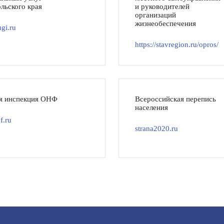
льского края
и руководителей
организаций
жизнеобеспечения
gi.ru
https://stavregion.ru/opros/
я инспекция ОНФ
Всероссийская перепись
населения
f.ru
strana2020.ru