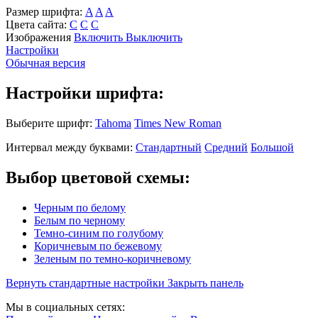
Размер шрифта:
A
A
A
Цвета сайта:
С
С
С
Изображения
Включить
Выключить
Настройки
Обычная версия
Настройки шрифта:
Выберите шрифт:
Tahoma
Times New Roman
Интервал между буквами:
Стандартный
Средний
Большой
Выбор цветовой схемы:
Черным по белому
Белым по черному
Темно-синим по голубому
Коричневым по бежевому
Зеленым по темно-коричневому
Вернуть стандартные настройки
Закрыть панель
Мы в социальных сетях: