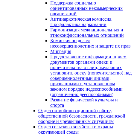
Поддержка социально
ориентированных некоммерческих
организаций
Антинаркотическая комиссия.
Профилактика наркомании
Гармонизация межнациональных и
этноконфиссиональных отношений
Комиссия по делам
несовершеннолетних и защите их прав
Миграция
Предоставление информации, прием
документов органами опеки и
попечительства от лиц, желающих
установить опеку (попечительство) над
совершеннолетними лицами,
признанными в установленном
законом порядке недееспособными
(ограниченно дееспособными)
Развитие физической культуры и
спорта
Отдел по мобилизационной работе,
общественной безопасности, гражданской
оборонe и чрезвычайным ситуациям
Отдел сельского хозяйства и охраны
окружающей среды