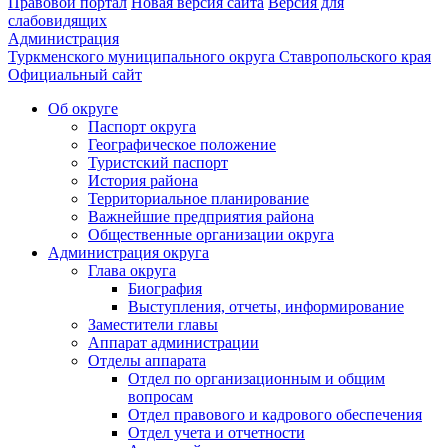
Правовой портал
Новая версия сайта
Версия для
слабовидящих
Администрация
Туркменского муниципального округа Ставропольского края
Официальный сайт
Об округе
Паспорт округа
Географическое положение
Туристский паспорт
История района
Территориальное планирование
Важнейшие предприятия района
Общественные организации округа
Администрация округа
Глава округа
Биография
Выступления, отчеты, информирование
Заместители главы
Аппарат администрации
Отделы аппарата
Отдел по организационным и общим
вопросам
Отдел правового и кадрового обеспечения
Отдел учета и отчетности