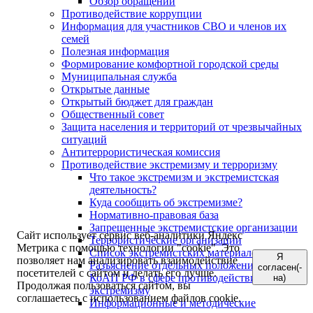
Обзор обращений
Противодействие коррупции
Информация для участников СВО и членов их
семей
Полезная информация
Формирование комфортной городской среды
Муниципальная служба
Открытые данные
Открытый бюджет для граждан
Общественный совет
Защита населения и территорий от чрезвычайных
ситуаций
Антитеррористическая комиссия
Противодействие экстремизму и терроризму
Что такое экстремизм и экстремистская
деятельность?
Куда сообщить об экстремизме?
Нормативно-правовая база
Запрещенные экстремистские организации
Сайт использует сервис веб-аналитики Яндекс
Террористические организации
Метрика с помощью технологии "cookie". Это
Список экстремистских материалов
Я
позволяет нам анализировать взаимодействие
Разъяснение отдельных положений УК РФ и
согласен(-
посетителей с сайтом и делать его лучше.
КоАП РФ в сфере противодействия
на)
Продолжая пользоваться сайтом, вы
экстремизму
соглашаетесь с использованием файлов cookie.
Информационные и методические