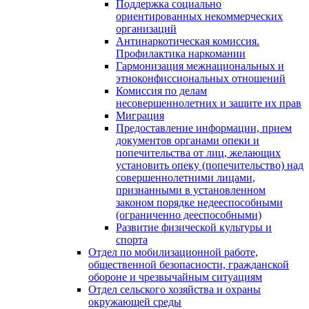
Поддержка социально
ориентированных некоммерческих
организаций
Антинаркотическая комиссия.
Профилактика наркомании
Гармонизация межнациональных и
этноконфиссиональных отношений
Комиссия по делам
несовершеннолетних и защите их прав
Миграция
Предоставление информации, прием
документов органами опеки и
попечительства от лиц, желающих
установить опеку (попечительство) над
совершеннолетними лицами,
признанными в установленном
законом порядке недееспособными
(ограниченно дееспособными)
Развитие физической культуры и
спорта
Отдел по мобилизационной работе,
общественной безопасности, гражданской
оборонe и чрезвычайным ситуациям
Отдел сельского хозяйства и охраны
окружающей среды