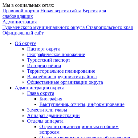
Мы в социальных сетях:
Правовой портал
Новая версия сайта
Версия для
слабовидящих
Администрация
Туркменского муниципального округа Ставропольского края
Официальный сайт
Об округе
Паспорт округа
Географическое положение
Туристский паспорт
История района
Территориальное планирование
Важнейшие предприятия района
Общественные организации округа
Администрация округа
Глава округа
Биография
Выступления, отчеты, информирование
Заместители главы
Аппарат администрации
Отделы аппарата
Отдел по организационным и общим
вопросам
Отдел правового и кадрового обеспечения