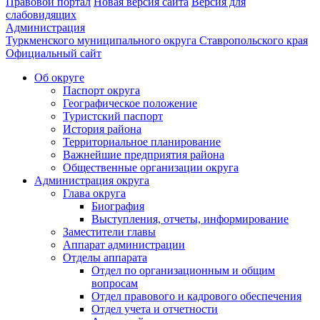
Правовой портал
Новая версия сайта
Версия для
слабовидящих
Администрация
Туркменского муниципального округа Ставропольского края
Официальный сайт
Об округе
Паспорт округа
Географическое положение
Туристский паспорт
История района
Территориальное планирование
Важнейшие предприятия района
Общественные организации округа
Администрация округа
Глава округа
Биография
Выступления, отчеты, информирование
Заместители главы
Аппарат администрации
Отделы аппарата
Отдел по организационным и общим
вопросам
Отдел правового и кадрового обеспечения
Отдел учета и отчетности