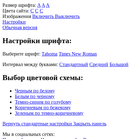
Размер шрифта:
A
A
A
Цвета сайта:
С
С
С
Изображения
Включить
Выключить
Настройки
Обычная версия
Настройки шрифта:
Выберите шрифт:
Tahoma
Times New Roman
Интервал между буквами:
Стандартный
Средний
Большой
Выбор цветовой схемы:
Черным по белому
Белым по черному
Темно-синим по голубому
Коричневым по бежевому
Зеленым по темно-коричневому
Вернуть стандартные настройки
Закрыть панель
Мы в социальных сетях: