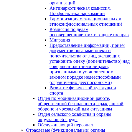
организаций
Антинаркотическая комиссия.
Профилактика наркомании
Гармонизация межнациональных и
этноконфиссиональных отношений
Комиссия по делам
несовершеннолетних и защите их прав
Миграция
Предоставление информации, прием
документов органами опеки и
попечительства от лиц, желающих
установить опеку (попечительство) над
совершеннолетними лицами,
признанными в установленном
законом порядке недееспособными
(ограниченно дееспособными)
Развитие физической культуры и
спорта
Отдел по мобилизационной работе,
общественной безопасности, гражданской
оборонe и чрезвычайным ситуациям
Отдел сельского хозяйства и охраны
окружающей среды
Обслуживающий персонал
Отраслевые (функциональные) органы