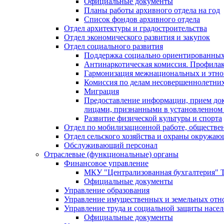
Официальные документы
Планы работы архивного отдела на год
Список фондов архивного отдела
Отдел архитектуры и градостроительства
Отдел экономического развития и закупок
Отдел социального развития
Поддержка социально ориентированных
Антинаркотическая комиссия. Профила
Гармонизация межнациональных и этн
Комиссия по делам несовершеннолетних
Миграция
Предоставление информации, прием док
лицами, признанными в установленном 
Развитие физической культуры и спорта
Отдел по мобилизационной работе, обществе
Отдел сельского хозяйства и охраны окружа
Обслуживающий персонал
Отраслевые (функциональные) органы
Финансовое управление
МКУ "Централизованная бухгалтерия" Т
Официальные документы
Управление образования
Управление имущественных и земельных от
Управление труда и социальной защиты насе
Официальные документы