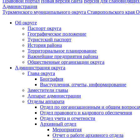
Правовой портал
Новая версия сайта
Версия для слабовидящих
Администрация
Туркменского муниципального округа Ставропольского края
О
Об округе
Паспорт округа
Географическое положение
Туристский паспорт
История района
Территориальное планирование
Важнейшие предприятия района
Общественные организации округа
Администрация округа
Глава округа
Биография
Выступления, отчеты, информирование
Заместители главы
Аппарат администрации
Отделы аппарата
Отдел по организационным и общим вопроса
Отдел правового и кадрового обеспечения
Отдел учета и отчетности
Архивный отдел
Мероприятия
Отчет о работе архивного отдела