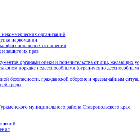
 некоммерческих организаций
ктика наркомании
оконфиссиональных отношений
 и защите их прав
ументов органами опеки и попечительства от лиц, желающих ус
законом порядке недееспособными (ограниченно дееспособным
нной безопасности, гражданской оборонe и чрезвычайным ситуа
ющей среды
уркменского муниципального района Ставропольского края
ношений
ления