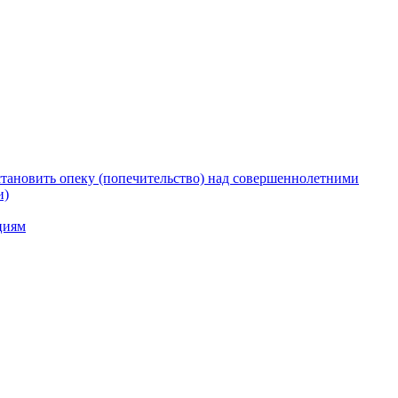
тановить опеку (попечительство) над совершеннолетними
и)
циям