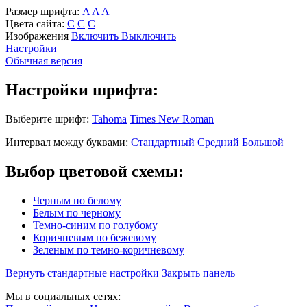
Размер шрифта:
A
A
A
Цвета сайта:
С
С
С
Изображения
Включить
Выключить
Настройки
Обычная версия
Настройки шрифта:
Выберите шрифт:
Tahoma
Times New Roman
Интервал между буквами:
Стандартный
Средний
Большой
Выбор цветовой схемы:
Черным по белому
Белым по черному
Темно-синим по голубому
Коричневым по бежевому
Зеленым по темно-коричневому
Вернуть стандартные настройки
Закрыть панель
Мы в социальных сетях: