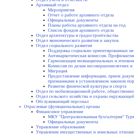
Архивный отдел
Мероприятия
Отчет о работе архивного отдела
Официальные документы
Планы работы архивного отдела на год
Список фондов архивного отдела
Отдел архитектуры и градостроительства
Отдел экономического развития и закупок
Отдел социального развития
Поддержка социально ориентированных не
Антинаркотическая комиссия. Профилакти
Гармонизация межнациональных и этноко
Комиссия по делам несовершеннолетних и 
Миграция
Предоставление информации, прием докуме
признанными в установленном законом по
Развитие физической культуры и спорта
Отдел по мобилизационной работе, общественно
Отдел сельского хозяйства и охраны окружающе
Обслуживающий персонал
Отраслевые (функциональные) органы
Финансовое управление
МКУ "Централизованная бухгалтерия" Турк
Официальные документы
Управление образования
Управление имущественных и земельных отнош