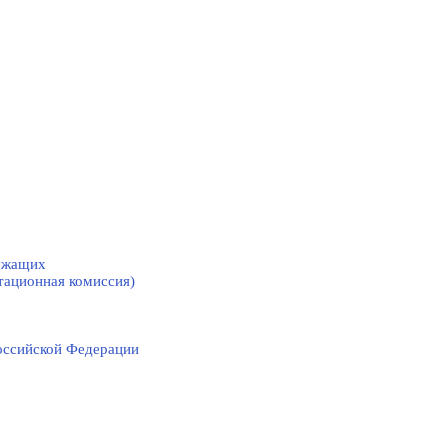
лужащих
тационная комиссия)
оссийской Федерации