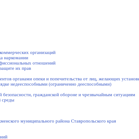
коммерческих организаций
ка наркомании
нфиссиональных отношений
защите их прав
нтов органами опеки и попечительства от лиц, желающих установи
рядке недееспособными (ограниченно дееспособными)
й безопасности, гражданской оборонe и чрезвычайным ситуациям
й среды
менского муниципального района Ставропольского края
ений