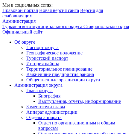
Мы в социальных сетях:
Правовой портал
Новая версия сайта
Версия для
слабовидящих
Администрация
Туркменского муниципального округа Ставропольского края
Официальный сайт
Об округе
Паспорт округа
Географическое положение
Туристский паспорт
История района
Территориальное планирование
Важнейшие предприятия района
Общественные организации округа
Администрация округа
Глава округа
Биография
Выступления, отчеты, информирование
Заместители главы
Аппарат администрации
Отделы аппарата
Отдел по организационным и общим
вопросам
Отдел правового и кадрового обеспечения