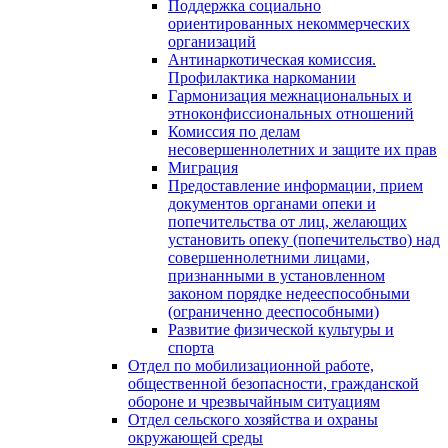
Поддержка социально
ориентированных некоммерческих
организаций
Антинаркотическая комиссия.
Профилактика наркомании
Гармонизация межнациональных и
этноконфиссиональных отношений
Комиссия по делам
несовершеннолетних и защите их прав
Миграция
Предоставление информации, прием
документов органами опеки и
попечительства от лиц, желающих
установить опеку (попечительство) над
совершеннолетними лицами,
признанными в установленном
законом порядке недееспособными
(ограниченно дееспособными)
Развитие физической культуры и
спорта
Отдел по мобилизационной работе,
общественной безопасности, гражданской
оборонe и чрезвычайным ситуациям
Отдел сельского хозяйства и охраны
окружающей среды