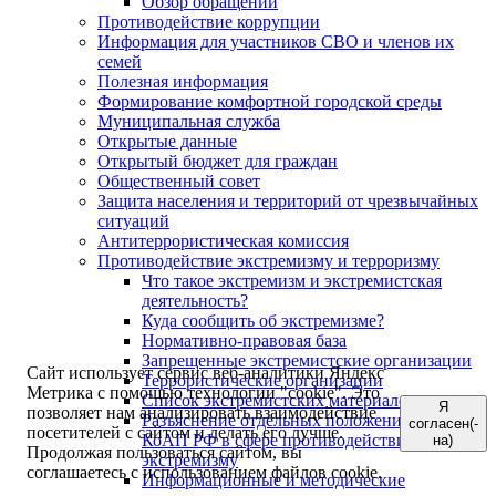
Обзор обращений
Противодействие коррупции
Информация для участников СВО и членов их
семей
Полезная информация
Формирование комфортной городской среды
Муниципальная служба
Открытые данные
Открытый бюджет для граждан
Общественный совет
Защита населения и территорий от чрезвычайных
ситуаций
Антитеррористическая комиссия
Противодействие экстремизму и терроризму
Что такое экстремизм и экстремистская
деятельность?
Куда сообщить об экстремизме?
Нормативно-правовая база
Запрещенные экстремистские организации
Сайт использует сервис веб-аналитики Яндекс
Террористические организации
Метрика с помощью технологии "cookie". Это
Список экстремистских материалов
Я
позволяет нам анализировать взаимодействие
Разъяснение отдельных положений УК РФ и
согласен(-
посетителей с сайтом и делать его лучше.
КоАП РФ в сфере противодействия
на)
Продолжая пользоваться сайтом, вы
экстремизму
соглашаетесь с использованием файлов cookie.
Информационные и методические