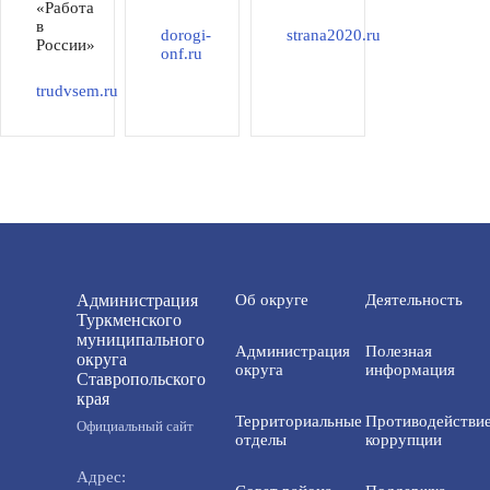
«Работа
в
dorogi-
strana2020.ru
России»
onf.ru
trudvsem.ru
Администрация
Об округе
Деятельность
Туркменского
муниципального
Администрация
Полезная
округа
округа
информация
Ставропольского
края
Территориальные
Противодействи
Официальный сайт
отделы
коррупции
Адрес: