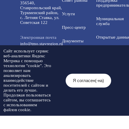
Совет района
Поддержка
356540,
предприниматель
Ставропольский край,
Туркменский район,
Услуги
с. Летняя Ставка, ул.
Мунициальная
Советская 122
служба
Пресс-центр
Открытые данны
Электронная почта
Документы
info@tmo.stavregion.ru
Открытый бюдже
Сайт использует сервис
Инвестиционная
для граждан
веб-аналитики Яндекс
Телефон доверия:
деятельность
Метрика с помощью
8(86565)2-05-01
технологии "cookie". Это
Общественный с
позволяет нам
Контакты
анализировать
Я согласен(-на)
взаимодействие
© 2026 Администрация Туркменского
посетителей с сайтом и
Мы в социальных
муниципального округа
Разработка
делать его лучше.
сетях:
Ставропольского края
Политика
сайта
-
Продолжая пользоваться
При использовании материалов
конфиденциальности
Артекс
сайтом, вы соглашаетесь
необходимо указывать источник
с использованием
публикации
файлов cookie.