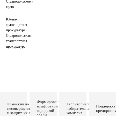
Ставропольскому
краю
Южная
транспортная
прокуратура
Ставропольская
транспортная
прокуратура
Формирование
Комиссия по делам
Территориальная
комфортной
Поддержка
несовершеннолетних
избирательная
городской
предприним
и защите их прав
комиссия
среды