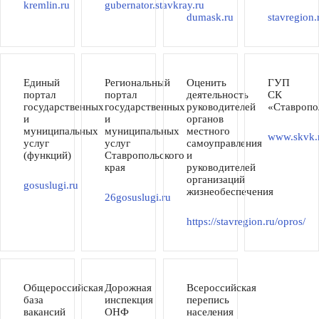
kremlin.ru
gubernator.stavkray.ru
dumask.ru
stavregion.
Единый
Региональный
Оценить
ГУП
портал
портал
деятельность
СК
государственных
государственных
руководителей
«Ставропо
и
и
органов
муниципальных
муниципальных
местного
www.skvk.
услуг
услуг
самоуправления
(функций)
Ставропольского
и
края
руководителей
организаций
gosuslugi.ru
жизнеобеспечения
26gosuslugi.ru
https://stavregion.ru/opros/
Общероссийская
Дорожная
Всероссийская
база
инспекция
перепись
вакансий
ОНФ
населения