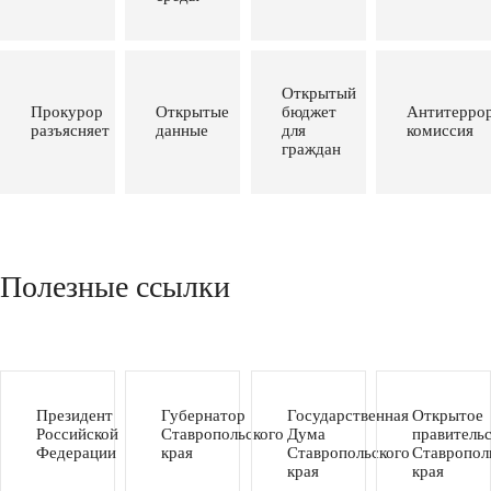
Открытый
Прокурор
Открытые
бюджет
Антитеррор
разъясняет
данные
для
комиссия
граждан
Полезные ссылки
Президент
Губернатор
Государственная
Открытое
Российской
Ставропольского
Дума
правитель
Федерации
края
Ставропольского
Ставропол
края
края