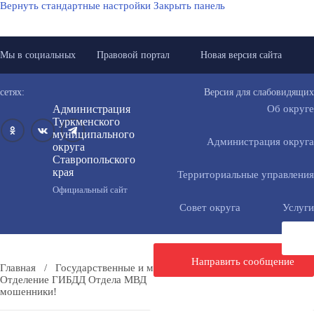
Вернуть стандартные настройки
Закрыть панель
Мы в социальных
Правовой портал
Новая версия сайта
сетях:
Версия для слабовидящих
Администрация
Об округе
Туркменского
муниципального
Администрация округа
округа
Ставропольского
края
Территориальные управления
Официальный сайт
Совет округа
Услуги
Направить сообщение
Главная
/
Государственные и муниципальные учреждения
/
Отделение ГИБДД Отдела МВД «Туркменский»
/
Осторожно,
мошенники!