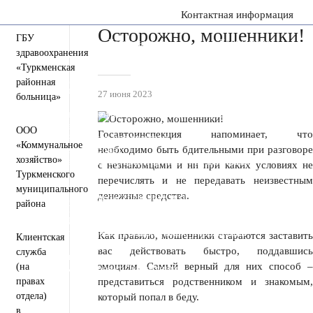
Контактная информация
Осторожно, мошенники!
ГБУ
Пресс-центр
Деятельность
Документы
здравоохранения
Инвестиционная деятельность
Общественная приемная
«Туркменская
Противодействие коррупции
районная
Информация для участников СВО и членов их семей
27 июня 2023
больница»
Полезная информация
Формирование комфортной городской среды
Муниципальная служба
Открытые данные
ООО
Госавтоинспекция напоминает, что
Открытый бюджет для граждан
«Коммунальное
Общественный совет
необходимо быть бдительными при разговоре
хозяйство»
Защита населения и территорий от чрезвычайных
с незнакомцами и ни при каких условиях не
ситуаций
Туркменского
перечислять и не передавать неизвестным
Антитеррористическая комиссия
муниципального
денежные средства.
Противодействие экстремизму и терроризму
района
Вестник ТМО
Всероссийская перепись населения 2021
Государственные и муниципальные учреждения
Как правило, мошенники стараются заставить
Клиентская
Перечень пространственных сведений
вас действовать быстро, поддавшись
служба
Персональные данные
эмоциям. Самый верный для них способ –
(на
Региональный проект "Защитники"
правах
представиться родственником и знакомым,
отдела)
который попал в беду.
в