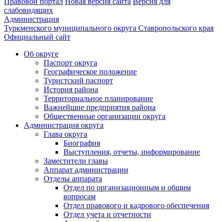
Правовой портал
Новая версия сайта
Версия для
слабовидящих
Администрация
Туркменского муниципального округа Ставропольского края
Официальный сайт
Об округе
Паспорт округа
Географическое положение
Туристский паспорт
История района
Территориальное планирование
Важнейшие предприятия района
Общественные организации округа
Администрация округа
Глава округа
Биография
Выступления, отчеты, информирование
Заместители главы
Аппарат администрации
Отделы аппарата
Отдел по организационным и общим
вопросам
Отдел правового и кадрового обеспечения
Отдел учета и отчетности