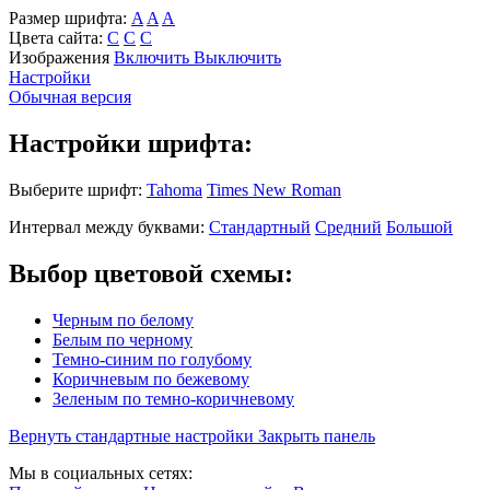
Размер шрифта:
A
A
A
Цвета сайта:
С
С
С
Изображения
Включить
Выключить
Настройки
Обычная версия
Настройки шрифта:
Выберите шрифт:
Tahoma
Times New Roman
Интервал между буквами:
Стандартный
Средний
Большой
Выбор цветовой схемы:
Черным по белому
Белым по черному
Темно-синим по голубому
Коричневым по бежевому
Зеленым по темно-коричневому
Вернуть стандартные настройки
Закрыть панель
Мы в социальных сетях: