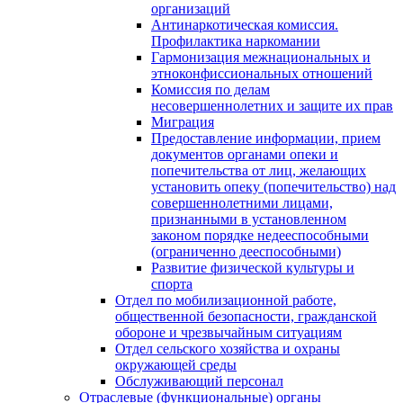
организаций
Антинаркотическая комиссия.
Профилактика наркомании
Гармонизация межнациональных и
этноконфиссиональных отношений
Комиссия по делам
несовершеннолетних и защите их прав
Миграция
Предоставление информации, прием
документов органами опеки и
попечительства от лиц, желающих
установить опеку (попечительство) над
совершеннолетними лицами,
признанными в установленном
законом порядке недееспособными
(ограниченно дееспособными)
Развитие физической культуры и
спорта
Отдел по мобилизационной работе,
общественной безопасности, гражданской
оборонe и чрезвычайным ситуациям
Отдел сельского хозяйства и охраны
окружающей среды
Обслуживающий персонал
Отраслевые (функциональные) органы