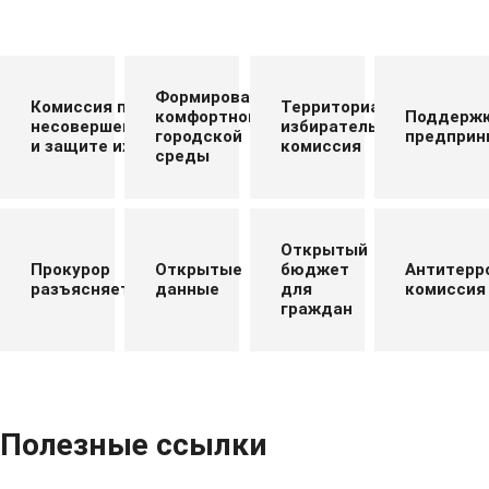
Формирование
Комиссия по делам
Территориальная
комфортной
Поддерж
несовершеннолетних
избирательная
городской
предприн
и защите их прав
комиссия
среды
Открытый
Прокурор
Открытые
бюджет
Антитерр
разъясняет
данные
для
комиссия
граждан
Полезные ссылки