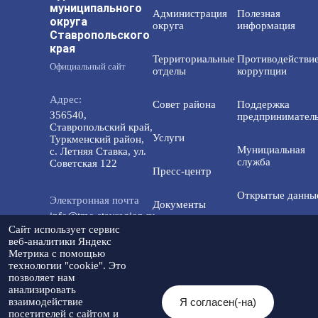
муниципального
Администрация
Полезная
округа
округа
информация
Ставропольского
края
Территориальные
Противодействи
Официальный сайт
отделы
коррупции
Адрес:
Совет района
Поддержка
356540,
предприниматель
Ставропольский край,
Услуги
Туркменский район,
Мунициальная
с. Летняя Ставка, ул.
служба
Советская 122
Пресс-центр
Открытые данны
Электронная почта
Документы
info@tmo.stavregion.ru
Открытый бюдже
Сайт использует сервис
Инвестиционная
для граждан
веб-аналитики Яндекс
деятельность
Телефон доверия:
Метрика с помощью
технологии "cookie". Это
8(86565)2-05-01
Общественный с
позволяет нам
Контакты
анализировать
Я согласен(-на)
взаимодействие
© 2026 Администрация Туркменского
посетителей с сайтом и