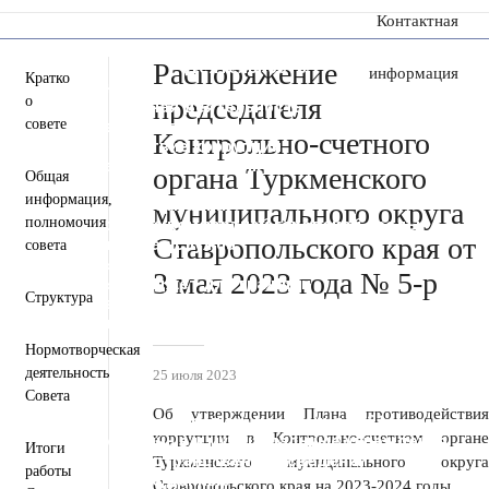
Контактная
сообщение
Распоряжение
Пресс-центр
Деятельность
информация
Кратко
Документы
председателя
о
Инвестиционная деятельность
совете
Общественная приемная
Контрольно-счетного
Противодействие коррупции
Информация для участников СВО и членов их
органа Туркменского
Общая
семей
информация,
Полезная информация
муниципального округа
полномочия
Формирование комфортной городской среды
Ставропольского края от
Муниципальная служба
совета
Открытые данные
3 мая 2023 года № 5-р
Открытый бюджет для граждан
Структура
Общественный совет
Защита населения и территорий от
чрезвычайных ситуаций
Нормотворческая
Антитеррористическая комиссия
деятельность
25 июля 2023
Противодействие экстремизму и терроризму
Совета
Вестник ТМО
Об утверждении Плана противодействия
Всероссийская перепись населения 2021
коррупции в Контрольно-счетном органе
Государственные и муниципальные учреждения
Итоги
Перечень пространственных сведений
Туркменского муниципального округа
работы
Персональные данные
Ставропольского края на 2023-2024 годы