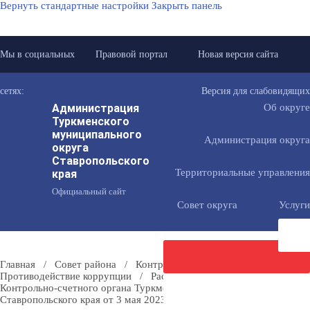
Вернуть стандартные настройки
Закрыть панель
Мы в социальных
Правовой портал
Новая версия сайта
сетях:
Версия для слабовидящих
Администрация
Об округе
Туркменского
муниципального
Администрация округа
округа
Ставропольского
Территориальные управления
края
Официальный сайт
Совет округа
Услуги
Главная
/
Совет района
/
Контрольно-счетный орган
/
Противодействие коррупции
/
Распоряжение председателя
Контрольно-счетного органа Туркменского муниципального округа
Направить
Ставропольского края от 3 мая 2023 года № 5-р