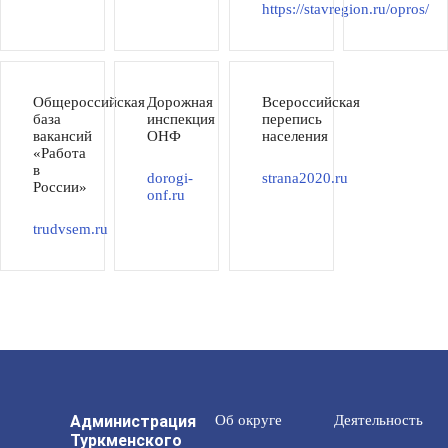
https://stavregion.ru/opros/
Общероссийская
Дорожная
Всероссийская
база
инспекция
перепись
вакансий
ОНФ
населения
«Работа
в
dorogi-
strana2020.ru
России»
onf.ru
trudvsem.ru
Администрация
Об округе
Деятельность
Туркменского