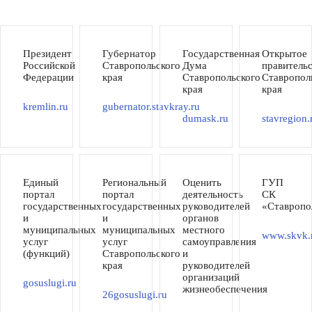
Президент
Губернатор
Государственная
Открытое
Российской
Ставропольского
Дума
правитель
Федерации
края
Ставропольского
Ставропол
края
края
kremlin.ru
gubernator.stavkray.ru
dumask.ru
stavregion.
Единый
Региональный
Оценить
ГУП
портал
портал
деятельность
СК
государственных
государственных
руководителей
«Ставропо
и
и
органов
муниципальных
муниципальных
местного
www.skvk.
услуг
услуг
самоуправления
(функций)
Ставропольского
и
края
руководителей
организаций
gosuslugi.ru
жизнеобеспечения
26gosuslugi.ru