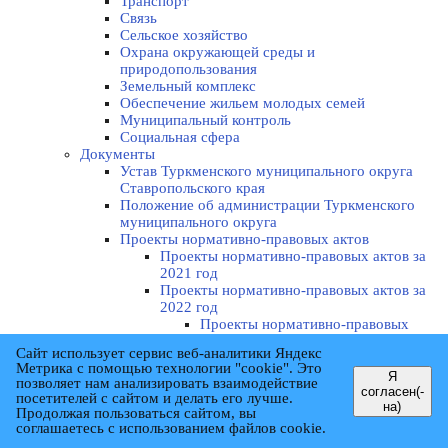
Транспорт
Связь
Сельское хозяйство
Охрана окружающей среды и
природопользования
Земельный комплекс
Обеспечение жильем молодых семей
Муниципальный контроль
Социальная сфера
Документы
Устав Туркменского муниципального округа
Ставропольского края
Положение об администрации Туркменского
муниципального округа
Проекты нормативно-правовых актов
Проекты нормативно-правовых актов за
2021 год
Проекты нормативно-правовых актов за
2022 год
Проекты нормативно-правовых
актов за 2022 год
Сайт использует сервис веб-аналитики Яндекс
Проекты нормативно-правовых
Метрика с помощью технологии "cookie". Это
актов за 2022 год
Я
позволяет нам анализировать взаимодействие
согласен(-
Проекты нормативно-правовых актов за
посетителей с сайтом и делать его лучше.
на)
2023 год
Продолжая пользоваться сайтом, вы
Проекты нормативно-правовых
соглашаетесь с использованием файлов cookie.
актов за 2023 год