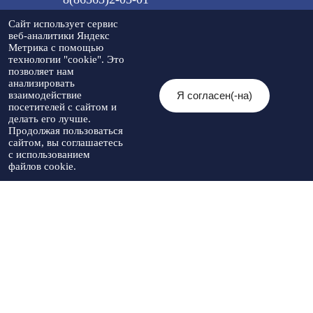
Сайт использует сервис
веб-аналитики Яндекс
Метрика с помощью
Мы в социальных сетях:
технологии "cookie". Это
позволяет нам
анализировать
Я согласен(-на)
взаимодействие
посетителей с сайтом и
© 2026 Администрация Туркменского
делать его лучше.
муниципального округа Ставропольского
Политика
Продолжая пользоваться
края
конфиденциальности
сайтом, вы соглашаетесь
При использовании материалов необходимо
с использованием
указывать источник публикации
файлов cookie.