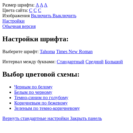
Размер шрифта:
A
A
A
Цвета сайта:
С
С
С
Изображения
Включить
Выключить
Настройки
Обычная версия
Настройки шрифта:
Выберите шрифт:
Tahoma
Times New Roman
Интервал между буквами:
Стандартный
Средний
Большой
Выбор цветовой схемы:
Черным по белому
Белым по черному
Темно-синим по голубому
Коричневым по бежевому
Зеленым по темно-коричневому
Вернуть стандартные настройки
Закрыть панель