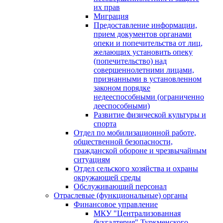
их прав
Миграция
Предоставление информации,
прием документов органами
опеки и попечительства от лиц,
желающих установить опеку
(попечительство) над
совершеннолетними лицами,
признанными в установленном
законом порядке
недееспособными (ограниченно
дееспособными)
Развитие физической культуры и
спорта
Отдел по мобилизационной работе,
общественной безопасности,
гражданской оборонe и чрезвычайным
ситуациям
Отдел сельского хозяйства и охраны
окружающей среды
Обслуживающий персонал
Отраслевые (функциональные) органы
Финансовое управление
МКУ "Централизованная
бухгалтерия" Туркменского