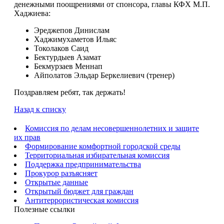
денежными поощрениями от спонсора, главы КФХ М.П.
Хаджиева:
Эреджепов Динислам
Хаджимухаметов Ильяс
Токолаков Саид
Бектурдыев Азамат
Бекмурзаев Меннап
Айполатов Эльдар Беркелиевич (тренер)
Поздравляем ребят, так держать!
Назад к списку
Комиссия по делам несовершеннолетних и защите
их прав
Формирование комфортной городской среды
Территориальная избирательная комиссия
Поддержка предпринимательства
Прокурор разъясняет
Открытые данные
Открытый бюджет для граждан
Антитеррористическая комиссия
Полезные ссылки