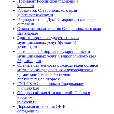
Президент Российской Федерации
kremlin.ru
Губернатор Ставропольского края
gubernator.stavkray.ru
Государственная Дума Ставропольского края
dumask.ru
Открытое правительство Ставропольского края
stavregion.ru
Единый портал государственных и
муниципальных услуг (функций)
gosuslugi.ru
Региональный портал государственных и
муниципальных услуг Ставропольского края
26gosuslugi.ru
Оценить деятельность руководителей органов
местного самоуправления и руководителей
организаций жизнеобеспечения
https://stavregion.ru/opros/
ГУП СК «Ставрополькрайводоканал»
www.skvk.ru
Общероссийская база вакансий «Работа в
России»
trudvsem.ru
Дорожная инспекция ОНФ
dorogi-onf.ru