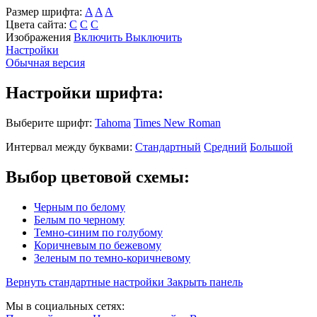
Размер шрифта:
A
A
A
Цвета сайта:
С
С
С
Изображения
Включить
Выключить
Настройки
Обычная версия
Настройки шрифта:
Выберите шрифт:
Tahoma
Times New Roman
Интервал между буквами:
Стандартный
Средний
Большой
Выбор цветовой схемы:
Черным по белому
Белым по черному
Темно-синим по голубому
Коричневым по бежевому
Зеленым по темно-коричневому
Вернуть стандартные настройки
Закрыть панель
Мы в социальных сетях: