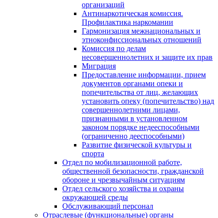
организаций
Антинаркотическая комиссия.
Профилактика наркомании
Гармонизация межнациональных и
этноконфиссиональных отношений
Комиссия по делам
несовершеннолетних и защите их прав
Миграция
Предоставление информации, прием
документов органами опеки и
попечительства от лиц, желающих
установить опеку (попечительство) над
совершеннолетними лицами,
признанными в установленном
законом порядке недееспособными
(ограниченно дееспособными)
Развитие физической культуры и
спорта
Отдел по мобилизационной работе,
общественной безопасности, гражданской
оборонe и чрезвычайным ситуациям
Отдел сельского хозяйства и охраны
окружающей среды
Обслуживающий персонал
Отраслевые (функциональные) органы