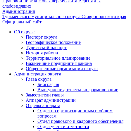
Правовой портал
Новая версия сайта
Версия для
слабовидящих
Администрация
Туркменского муниципального округа Ставропольского края
Официальный сайт
Об округе
Паспорт округа
Географическое положение
Туристский паспорт
История района
Территориальное планирование
Важнейшие предприятия района
Общественные организации округа
Администрация округа
Глава округа
Биография
Выступления, отчеты, информирование
Заместители главы
Аппарат администрации
Отделы аппарата
Отдел по организационным и общим
вопросам
Отдел правового и кадрового обеспечения
Отдел учета и отчетности