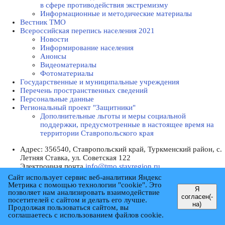
в сфере противодействия экстремизму
Информационные и методические материалы
Вестник ТМО
Всероссийская перепись населения 2021
Новости
Информирование населения
Анонсы
Видеоматериалы
Фотоматериалы
Государственные и муниципальные учреждения
Перечень пространственных сведений
Персональные данные
Региональный проект "Защитники"
Дополнительные льготы и меры социальной
поддержки, предусмотренные в настоящее время на
территории Ставропольского края
Адрес:
356540, Ставропольский край, Туркменский район, с.
Летняя Ставка, ул. Советская 122
Электронная почта
info@tmo.stavregion.ru
Телефон доверия:
8(86565)2-05-01
Сайт использует сервис веб-аналитики Яндекс
Мы в социальных сетях:
Метрика с помощью технологии "cookie". Это
Я
позволяет нам анализировать взаимодействие
согласен(-
Пресс-центр
посетителей с сайтом и делать его лучше.
на)
Продолжая пользоваться сайтом, вы
Новости
соглашаетесь с использованием файлов cookie.
Информирование населения