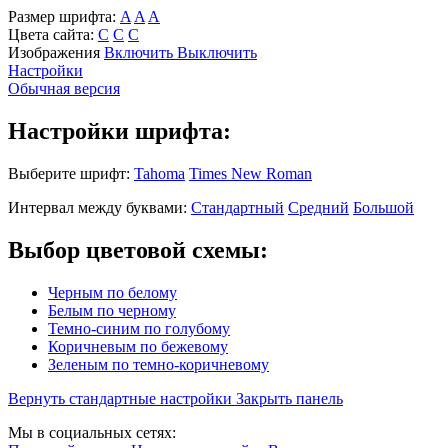
Размер шрифта:
A
A
A
Цвета сайта:
С
С
С
Изображения
Включить
Выключить
Настройки
Обычная версия
Настройки шрифта:
Выберите шрифт:
Tahoma
Times New Roman
Интервал между буквами:
Стандартный
Средний
Большой
Выбор цветовой схемы:
Черным по белому
Белым по черному
Темно-синим по голубому
Коричневым по бежевому
Зеленым по темно-коричневому
Вернуть стандартные настройки
Закрыть панель
Мы в социальных сетях: