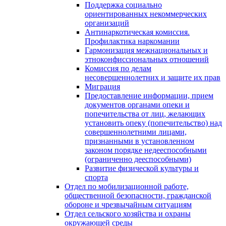
Поддержка социально
ориентированных некоммерческих
организаций
Антинаркотическая комиссия.
Профилактика наркомании
Гармонизация межнациональных и
этноконфиссиональных отношений
Комиссия по делам
несовершеннолетних и защите их прав
Миграция
Предоставление информации, прием
документов органами опеки и
попечительства от лиц, желающих
установить опеку (попечительство) над
совершеннолетними лицами,
признанными в установленном
законом порядке недееспособными
(ограниченно дееспособными)
Развитие физической культуры и
спорта
Отдел по мобилизационной работе,
общественной безопасности, гражданской
оборонe и чрезвычайным ситуациям
Отдел сельского хозяйства и охраны
окружающей среды