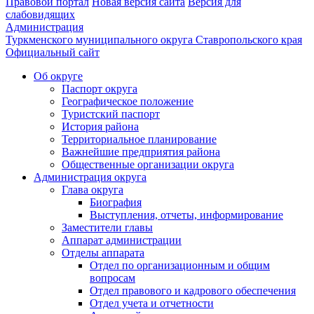
Правовой портал
Новая версия сайта
Версия для
слабовидящих
Администрация
Туркменского муниципального округа Ставропольского края
Официальный сайт
Об округе
Паспорт округа
Географическое положение
Туристский паспорт
История района
Территориальное планирование
Важнейшие предприятия района
Общественные организации округа
Администрация округа
Глава округа
Биография
Выступления, отчеты, информирование
Заместители главы
Аппарат администрации
Отделы аппарата
Отдел по организационным и общим
вопросам
Отдел правового и кадрового обеспечения
Отдел учета и отчетности