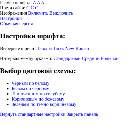
Размер шрифта:
A
A
A
Цвета сайта:
С
С
С
Изображения
Включить
Выключить
Настройки
Обычная версия
Настройки шрифта:
Выберите шрифт:
Tahoma
Times New Roman
Интервал между буквами:
Стандартный
Средний
Большой
Выбор цветовой схемы:
Черным по белому
Белым по черному
Темно-синим по голубому
Коричневым по бежевому
Зеленым по темно-коричневому
Вернуть стандартные настройки
Закрыть панель