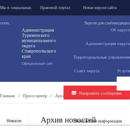
Мы в социальных
Правовой портал
Новая версия сайта
сетях:
Версия для слабовидящих
Администрация
Об округе
Туркменского
муниципального
Администрация округа
округа
Ставропольского
края
Территориальные управления
Официальный сайт
Совет округа
Услуги
Направить сообщение
Главная
/
Пресс-центр
/
Архив новостей
Архив новостей
Контактная информация
Новости