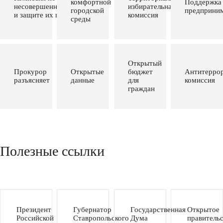
комфортной
Поддержка
несовершеннолетних
избирательная
городской
предприним
и защите их прав
комиссия
среды
Открытый
Прокурор
Открытые
бюджет
Антитеррор
разъясняет
данные
для
комиссия
граждан
Полезные ссылки
Президент
Губернатор
Государственная
Открытое
Российской
Ставропольского
Дума
правитель