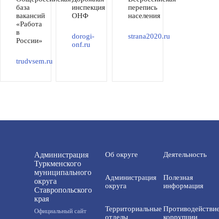
база
инспекция
перепись
вакансий
ОНФ
населения
«Работа
в
dorogi-
strana2020.ru
России»
onf.ru
trudvsem.ru
Администрация
Об округе
Деятельность
Туркменского
муниципального
Администрация
Полезная
округа
округа
информация
Ставропольского
края
Территориальные
Противодействи
Официальный сайт
отделы
коррупции