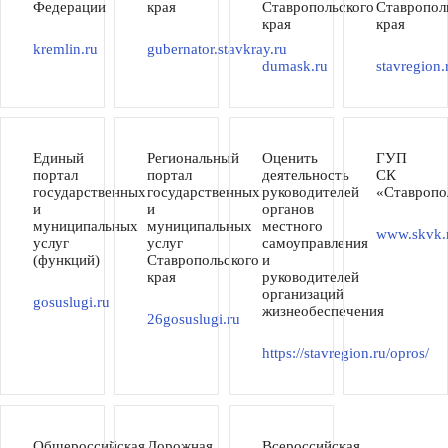
Федерации
края
Ставропольского
Ставропол
края
края
kremlin.ru
gubernator.stavkray.ru
dumask.ru
stavregion.
Единый
Региональный
Оценить
ГУП
портал
портал
деятельность
СК
государственных
государственных
руководителей
«Ставропо
и
и
органов
муниципальных
муниципальных
местного
www.skvk.
услуг
услуг
самоуправления
(функций)
Ставропольского
и
края
руководителей
организаций
gosuslugi.ru
жизнеобеспечения
26gosuslugi.ru
https://stavregion.ru/opros/
Общероссийская
Дорожная
Всероссийская