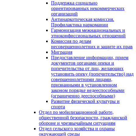
Поддержка социально
ориентированных некоммерческих
организаций
Антинаркотическая комиссия.
Профилактика наркомании
Гармонизация межнациональных и
этноконфиссиональных отношений
Комиссия по делам
несовершеннолетних и защите их прав
Миграция
Предоставление информации, прием
документов органами опеки и
попечительства от лиц, желающих
установить опеку (попечительство) над
совершеннолетними лицами,
признанными в установленном
законом порядке недееспособными
(ограниченно дееспособными)
Развитие физической культуры и
спорта
Отдел по мобилизационной работе,
общественной безопасности, гражданской
оборонe и чрезвычайным ситуациям
Отдел сельского хозяйства и охраны
окружающей среды