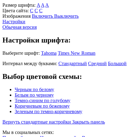
Размер шрифта:
A
A
A
Цвета сайта:
С
С
С
Изображения
Включить
Выключить
Настройки
Обычная версия
Настройки шрифта:
Выберите шрифт:
Tahoma
Times New Roman
Интервал между буквами:
Стандартный
Средний
Большой
Выбор цветовой схемы:
Черным по белому
Белым по черному
Темно-синим по голубому
Коричневым по бежевому
Зеленым по темно-коричневому
Вернуть стандартные настройки
Закрыть панель
Мы в социальных сетях: