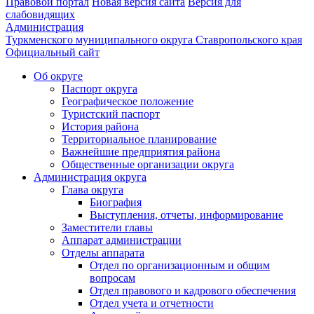
Правовой портал
Новая версия сайта
Версия для
слабовидящих
Администрация
Туркменского муниципального округа Ставропольского края
Официальный сайт
Об округе
Паспорт округа
Географическое положение
Туристский паспорт
История района
Территориальное планирование
Важнейшие предприятия района
Общественные организации округа
Администрация округа
Глава округа
Биография
Выступления, отчеты, информирование
Заместители главы
Аппарат администрации
Отделы аппарата
Отдел по организационным и общим
вопросам
Отдел правового и кадрового обеспечения
Отдел учета и отчетности