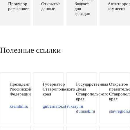
Прокурор
Открытые
бюджет
Антитеррор
разъясняет
данные
для
комиссия
граждан
Полезные ссылки
Президент
Губернатор
Государственная
Открытое
Российской
Ставропольского
Дума
правитель
Федерации
края
Ставропольского
Ставропол
края
края
kremlin.ru
gubernator.stavkray.ru
dumask.ru
stavregion.