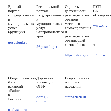
Единый
Региональный
Оценить
ГУП
портал
портал
деятельность
СК
государственных
государственных
руководителей
«Ставропо
и
и
органов
муниципальных
муниципальных
местного
www.skvk.
услуг
услуг
самоуправления
(функций)
Ставропольского
и
края
руководителей
организаций
gosuslugi.ru
жизнеобеспечения
26gosuslugi.ru
https://stavregion.ru/opros/
Общероссийская
Дорожная
Всероссийская
база
инспекция
перепись
вакансий
ОНФ
населения
«Работа
в
dorogi-
strana2020.ru
России»
onf.ru
trudvsem.ru