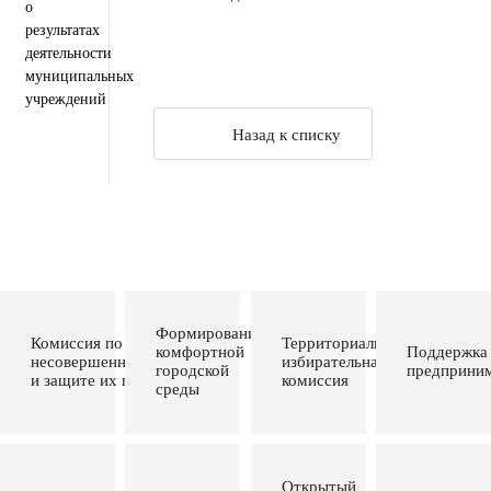
о
результатах
деятельности
муниципальных
учреждений
Назад к списку
Формирование
Комиссия по делам
Территориальная
комфортной
Поддержка
несовершеннолетних
избирательная
городской
предприним
и защите их прав
комиссия
среды
Открытый