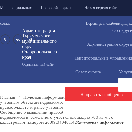
Мы в социальных
Правовой портал
Новая версия сайта
сетях:
Версия для слабовидящих
Администрация
Об округе
Туркменского
муниципального
Администрация округа
округа
Ставропольского
края
Территориальные управления
Официальный сайт
Совет округа
Услуги
Направить сообщение
Главная
/
Полезная информация
/
Мероприятия по ранее
учтенным объектам недвижимости
/
Сообщения о выявлении
правообладателя ранее учтенного объекта недвижимости
/
Сообщение о выявлении правообладателя ранее учтенного объекта
недвижимости: земельного участка площадью 700 кв.м., с
кадастровым номером 26:09:040401:42
Контактная информация