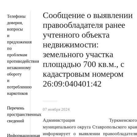
Пресс-центр
Деятельность
Документы
Сообщение о выявлении
Телефоны
правообладателя ранее
доверия,
вопросы
учтенного объекта
и
предложения
недвижимости:
по
земельного участка
проблемам
противодействия
площадью 700 кв.м., с
незаконному
кадастровым номером
обороту
и
26:09:040401:42
потреблению
наркотиков
Перечень
07 ноября 2024
пространственных
Администрация Туркменского
сведений
муниципального округа Ставропольского края
информирует о выявлении правообладателя
Информационная