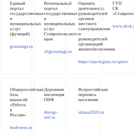
Единый
Региональный
Оценить
ГУП
портал
портал
деятельность
СК
государственных
государственных
руководителей
«Ставропо
и
и
органов
муниципальных
муниципальных
местного
www.skvk.
услуг
услуг
самоуправления
(функций)
Ставропольского
и
края
руководителей
организаций
gosuslugi.ru
жизнеобеспечения
26gosuslugi.ru
https://stavregion.ru/opros/
Общероссийская
Дорожная
Всероссийская
база
инспекция
перепись
вакансий
ОНФ
населения
«Работа
в
dorogi-
strana2020.ru
России»
onf.ru
trudvsem.ru