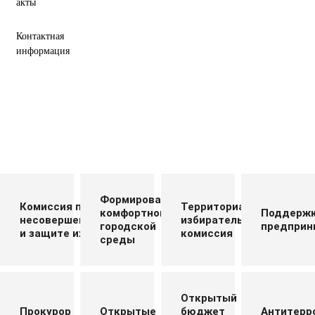
акты
Контактная
информация
Формирование
Комиссия по делам
Территориальная
комфортной
Поддерж
несовершеннолетних
избирательная
городской
предприн
и защите их прав
комиссия
среды
Открытый
Прокурор
Открытые
бюджет
Антитерр