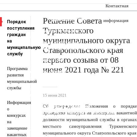
Контактная
сообщение
Решение Совета
Пресс-центр
Деятельность
информация
Порядок
Документы
поступления
Туркменского
Инвестиционная деятельность
граждан
Общественная приемная
муниципального округа
на
Противодействие коррупции
муниципальную
Информация для участников СВО и членов их
Ставропольского края
службу
семей
первого созыва от 08
Полезная информация
Формирование комфортной городской среды
июня 2021 года № 221
Программа
Муниципальная служба
развития
Открытые данные
муниципальной
Открытый бюджет для граждан
службы
Общественный совет
Защита населения и территорий от
15 июня 2021
чрезвычайных ситуаций
Информация
Антитеррористическая комиссия
Об утверждении Положения о порядке
о
Противодействие экстремизму и терроризму
проведения конкурса на замещение вакантной
конкурсах
Вестник ТМО
должности муниципальной службы в органах
на
Всероссийская перепись населения 2021
местного самоуправления Туркменского
замещение
Государственные и муниципальные учреждения
муниципального округа Ставропольского края
вакантных
Перечень пространственных сведений