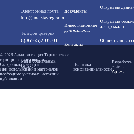
Открытые данны
Электронная почта
Документы
info@tmo.stavregion.ru
Открытый бюдже
Инвестиционная
для граждан
деятельность
Телефон доверия:
8(86565)2-05-01
Общественный с
Контакты
© 2026 Администрация Туркменского
муниципального округа
Мы в социальных
Разработка
Ставропольского края
Политика
сетях:
сайта
-
При использовании материалов
конфиденциальности
Артекс
необходимо указывать источник
публикации