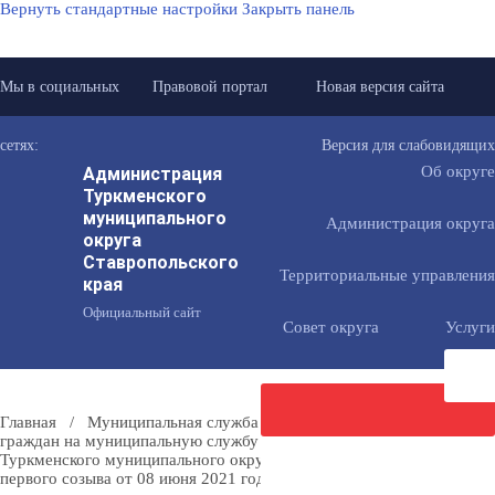
Вернуть стандартные настройки
Закрыть панель
Мы в социальных
Правовой портал
Новая версия сайта
сетях:
Версия для слабовидящих
Администрация
Об округе
Туркменского
муниципального
Администрация округа
округа
Ставропольского
Территориальные управления
края
Официальный сайт
Совет округа
Услуги
Главная
/
Муниципальная служба
/
Порядок поступления
граждан на муниципальную службу
/
Решение Совета
Туркменского муниципального округа Ставропольского края
Направить
первого созыва от 08 июня 2021 года № 221