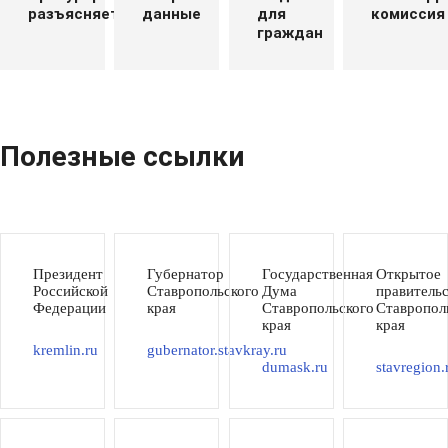
разъясняет
данные
для
комиссия
граждан
Полезные ссылки
Президент
Губернатор
Государственная
Открытое
Российской
Ставропольского
Дума
правитель
Федерации
края
Ставропольского
Ставропол
края
края
kremlin.ru
gubernator.stavkray.ru
dumask.ru
stavregion.