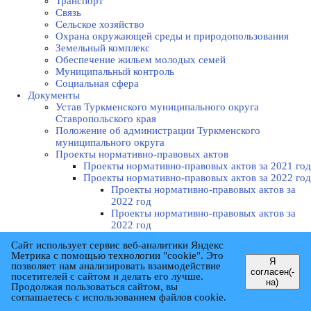
Транспорт
Связь
Сельское хозяйство
Охрана окружающей среды и природопользования
Земельный комплекс
Обеспечение жильем молодых семей
Муниципальный контроль
Социальная сфера
Документы
Устав Туркменского муниципального округа
Ставропольского края
Положение об администрации Туркменского
муниципального округа
Проекты нормативно-правовых актов
Проекты нормативно-правовых актов за 2021 год
Проекты нормативно-правовых актов за 2022 год
Проекты нормативно-правовых актов за
2022 год
Проекты нормативно-правовых актов за
2022 год
Проекты нормативно-правовых актов за 2023 год
Сайт использует сервис веб-аналитики Яндекс
Проекты нормативно-правовых актов за
Метрика с помощью технологии "cookie". Это
2023 год
Я
позволяет нам анализировать взаимодействие
согласен(-
Проекты нормативно-правовых актов за
посетителей с сайтом и делать его лучше.
на)
2023 год
Продолжая пользоваться сайтом, вы
Проекты нормативно-правовых актов за
соглашаетесь с использованием файлов cookie.
2023 год