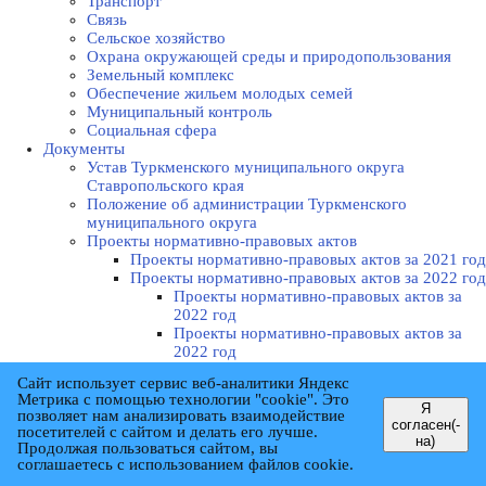
Транспорт
Связь
Сельское хозяйство
Охрана окружающей среды и природопользования
Земельный комплекс
Обеспечение жильем молодых семей
Муниципальный контроль
Социальная сфера
Документы
Устав Туркменского муниципального округа
Ставропольского края
Положение об администрации Туркменского
муниципального округа
Проекты нормативно-правовых актов
Проекты нормативно-правовых актов за 2021 год
Проекты нормативно-правовых актов за 2022 год
Проекты нормативно-правовых актов за
2022 год
Проекты нормативно-правовых актов за
2022 год
Проекты нормативно-правовых актов за 2023 год
Сайт использует сервис веб-аналитики Яндекс
Проекты нормативно-правовых актов за
Метрика с помощью технологии "cookie". Это
2023 год
Я
позволяет нам анализировать взаимодействие
согласен(-
Проекты нормативно-правовых актов за
посетителей с сайтом и делать его лучше.
на)
2023 год
Продолжая пользоваться сайтом, вы
Проекты нормативно-правовых актов за
соглашаетесь с использованием файлов cookie.
2023 год