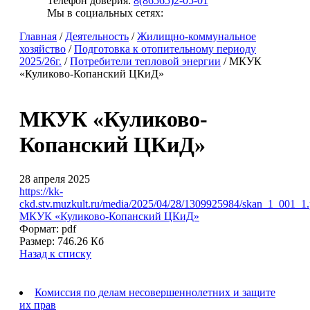
Телефон доверия:
8(86565)2-05-01
Мы в социальных сетях:
Главная
/
Деятельность
/
Жилищно-коммунальное
хозяйство
/
Подготовка к отопительному периоду
2025/26г.
/
Потребители тепловой энергии
/
МКУК
«Куликово-Копанский ЦКиД»
МКУК «Куликово-
Копанский ЦКиД»
28 апреля 2025
https://kk-
ckd.stv.muzkult.ru/media/2025/04/28/1309925984/skan_1_001_1.
МКУК «Куликово-Копанский ЦКиД»
Формат:
pdf
Размер:
746.26 Кб
Назад к списку
Комиссия по делам несовершеннолетних и защите
их прав