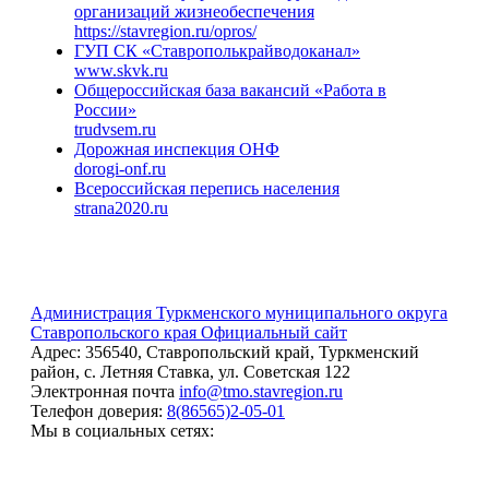
организаций жизнеобеспечения
https://stavregion.ru/opros/
ГУП СК «Ставрополькрайводоканал»
www.skvk.ru
Общероссийская база вакансий «Работа в
России»
trudvsem.ru
Дорожная инспекция ОНФ
dorogi-onf.ru
Всероссийская перепись населения
strana2020.ru
Администрация Туркменского муниципального округа
Ставропольского края
Официальный сайт
Адрес:
356540, Ставропольский край, Туркменский
район, с. Летняя Ставка, ул. Советская 122
Электронная почта
info@tmo.stavregion.ru
Телефон доверия:
8(86565)2-05-01
Мы в социальных сетях: