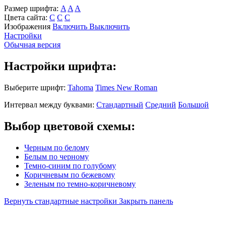
Размер шрифта:
A
A
A
Цвета сайта:
С
С
С
Изображения
Включить
Выключить
Настройки
Обычная версия
Настройки шрифта:
Выберите шрифт:
Tahoma
Times New Roman
Интервал между буквами:
Стандартный
Средний
Большой
Выбор цветовой схемы:
Черным по белому
Белым по черному
Темно-синим по голубому
Коричневым по бежевому
Зеленым по темно-коричневому
Вернуть стандартные настройки
Закрыть панель