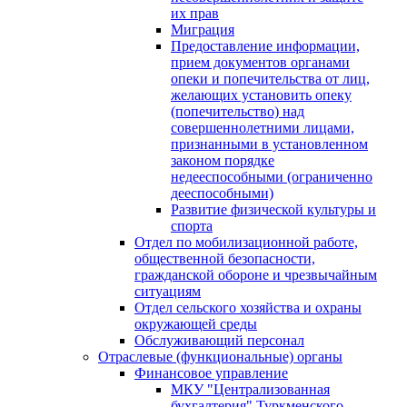
их прав
Миграция
Предоставление информации,
прием документов органами
опеки и попечительства от лиц,
желающих установить опеку
(попечительство) над
совершеннолетними лицами,
признанными в установленном
законом порядке
недееспособными (ограниченно
дееспособными)
Развитие физической культуры и
спорта
Отдел по мобилизационной работе,
общественной безопасности,
гражданской оборонe и чрезвычайным
ситуациям
Отдел сельского хозяйства и охраны
окружающей среды
Обслуживающий персонал
Отраслевые (функциональные) органы
Финансовое управление
МКУ "Централизованная
бухгалтерия" Туркменского