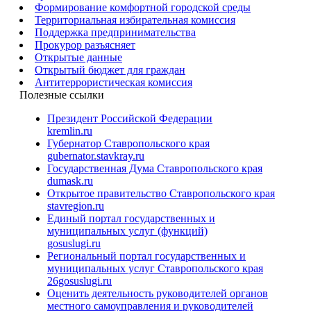
Формирование комфортной городской среды
Территориальная избирательная комиссия
Поддержка предпринимательства
Прокурор разъясняет
Открытые данные
Открытый бюджет для граждан
Антитеррористическая комиссия
Полезные ссылки
Президент Российской Федерации
kremlin.ru
Губернатор Ставропольского края
gubernator.stavkray.ru
Государственная Дума Ставропольского края
dumask.ru
Открытое правительство Ставропольского края
stavregion.ru
Единый портал государственных и
муниципальных услуг (функций)
gosuslugi.ru
Региональный портал государственных и
муниципальных услуг Ставропольского края
26gosuslugi.ru
Оценить деятельность руководителей органов
местного самоуправления и руководителей