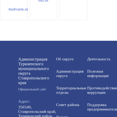
onf.ru
trudvsem.ru
Администрация
Об округе
Деятельность
Туркменского
муниципального
Администрация
Полезная
округа
округа
информация
Ставропольского
края
Территориальные
Противодействи
Официальный сайт
отделы
коррупции
Адрес:
Совет района
Поддержка
356540,
предприниматель
Ставропольский край,
Туркменский район,
Услуги