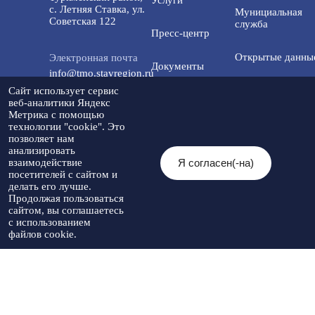
с. Летняя Ставка, ул.
Мунициальная
Советская 122
служба
Пресс-центр
Открытые данны
Электронная почта
Документы
info@tmo.stavregion.ru
Открытый бюдже
Сайт использует сервис
Инвестиционная
для граждан
веб-аналитики Яндекс
Телефон доверия:
деятельность
Метрика с помощью
8(86565)2-05-01
технологии "cookie". Это
Общественный с
позволяет нам
Контакты
анализировать
Я согласен(-на)
взаимодействие
© 2026 Администрация Туркменского
посетителей с сайтом и
Мы в социальных
муниципального округа
Разработка
делать его лучше.
сетях:
Ставропольского края
Политика
сайта
-
Продолжая пользоваться
При использовании материалов
конфиденциальности
Артекс
сайтом, вы соглашаетесь
необходимо указывать источник
с использованием
публикации
файлов cookie.