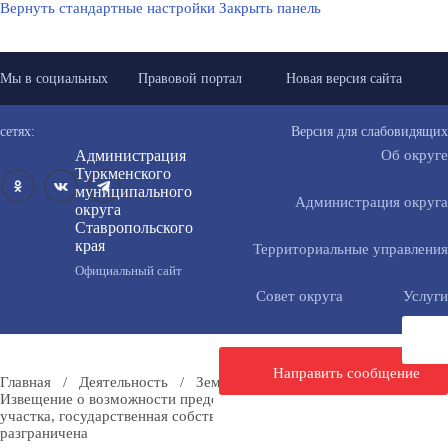
Вернуть стандартные настройки
Закрыть панель
Мы в социальных
Правовой портал
Новая версия сайта
сетях:
Версия для слабовидящих
Администрация
Об округе
Туркменского
муниципального
Администрация округа
округа
Ставропольского
края
Территориальные управления
Официальный сайт
Совет округа
Услуги
Направить сообщение
Главная
/
Деятельность
/
Земельный комплекс
/
Торги
/
Извещение о возможности предоставления в аренду земельного
участка, государственная собственность на который не
разграничена