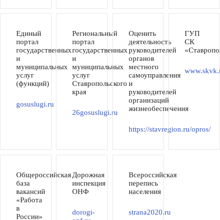
Единый
Региональный
Оценить
ГУП
портал
портал
деятельность
СК
государственных
государственных
руководителей
«Ставропо
и
и
органов
муниципальных
муниципальных
местного
www.skvk.
услуг
услуг
самоуправления
(функций)
Ставропольского
и
края
руководителей
организаций
gosuslugi.ru
жизнеобеспечения
26gosuslugi.ru
https://stavregion.ru/opros/
Общероссийская
Дорожная
Всероссийская
база
инспекция
перепись
вакансий
ОНФ
населения
«Работа
в
dorogi-
strana2020.ru
России»