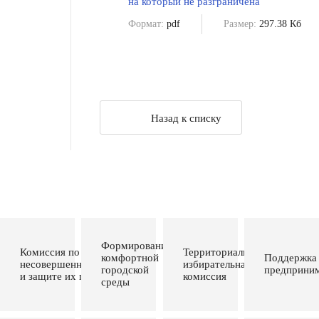
на который не разграничена
Формат:
pdf
Размер:
297.38 Кб
Назад к списку
Формирование
Комиссия по делам
Территориальная
комфортной
Поддержка
несовершеннолетних
избирательная
городской
предприним
и защите их прав
комиссия
среды