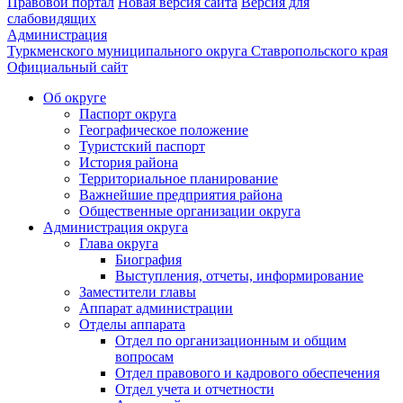
Правовой портал
Новая версия сайта
Версия для
слабовидящих
Администрация
Туркменского муниципального округа Ставропольского края
Официальный сайт
Об округе
Паспорт округа
Географическое положение
Туристский паспорт
История района
Территориальное планирование
Важнейшие предприятия района
Общественные организации округа
Администрация округа
Глава округа
Биография
Выступления, отчеты, информирование
Заместители главы
Аппарат администрации
Отделы аппарата
Отдел по организационным и общим
вопросам
Отдел правового и кадрового обеспечения
Отдел учета и отчетности