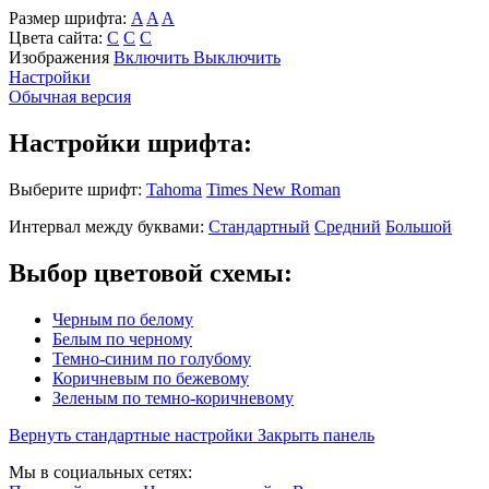
Размер шрифта:
A
A
A
Цвета сайта:
С
С
С
Изображения
Включить
Выключить
Настройки
Обычная версия
Настройки шрифта:
Выберите шрифт:
Tahoma
Times New Roman
Интервал между буквами:
Стандартный
Средний
Большой
Выбор цветовой схемы:
Черным по белому
Белым по черному
Темно-синим по голубому
Коричневым по бежевому
Зеленым по темно-коричневому
Вернуть стандартные настройки
Закрыть панель
Мы в социальных сетях: