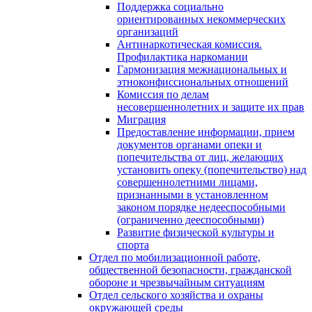
Поддержка социально
ориентированных некоммерческих
организаций
Антинаркотическая комиссия.
Профилактика наркомании
Гармонизация межнациональных и
этноконфиссиональных отношений
Комиссия по делам
несовершеннолетних и защите их прав
Миграция
Предоставление информации, прием
документов органами опеки и
попечительства от лиц, желающих
установить опеку (попечительство) над
совершеннолетними лицами,
признанными в установленном
законом порядке недееспособными
(ограниченно дееспособными)
Развитие физической культуры и
спорта
Отдел по мобилизационной работе,
общественной безопасности, гражданской
оборонe и чрезвычайным ситуациям
Отдел сельского хозяйства и охраны
окружающей среды