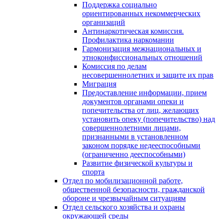
Поддержка социально
ориентированных некоммерческих
организаций
Антинаркотическая комиссия.
Профилактика наркомании
Гармонизация межнациональных и
этноконфиссиональных отношений
Комиссия по делам
несовершеннолетних и защите их прав
Миграция
Предоставление информации, прием
документов органами опеки и
попечительства от лиц, желающих
установить опеку (попечительство) над
совершеннолетними лицами,
признанными в установленном
законом порядке недееспособными
(ограниченно дееспособными)
Развитие физической культуры и
спорта
Отдел по мобилизационной работе,
общественной безопасности, гражданской
оборонe и чрезвычайным ситуациям
Отдел сельского хозяйства и охраны
окружающей среды