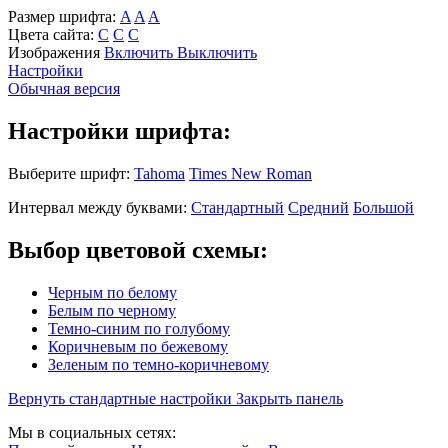
Размер шрифта:
A
A
A
Цвета сайта:
С
С
С
Изображения
Включить
Выключить
Настройки
Обычная версия
Настройки шрифта:
Выберите шрифт:
Tahoma
Times New Roman
Интервал между буквами:
Стандартный
Средний
Большой
Выбор цветовой схемы:
Черным по белому
Белым по черному
Темно-синим по голубому
Коричневым по бежевому
Зеленым по темно-коричневому
Вернуть стандартные настройки
Закрыть панель
Мы в социальных сетях: