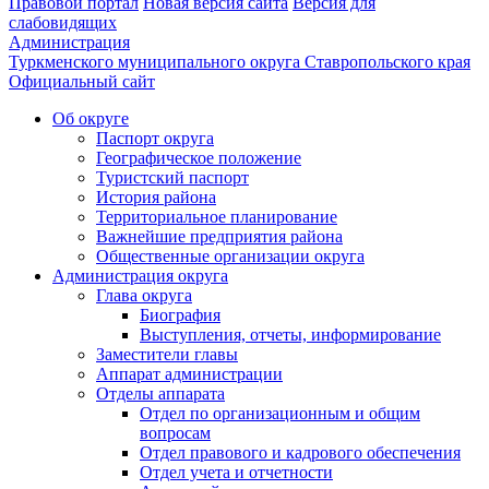
Правовой портал
Новая версия сайта
Версия для
слабовидящих
Администрация
Туркменского муниципального округа Ставропольского края
Официальный сайт
Об округе
Паспорт округа
Географическое положение
Туристский паспорт
История района
Территориальное планирование
Важнейшие предприятия района
Общественные организации округа
Администрация округа
Глава округа
Биография
Выступления, отчеты, информирование
Заместители главы
Аппарат администрации
Отделы аппарата
Отдел по организационным и общим
вопросам
Отдел правового и кадрового обеспечения
Отдел учета и отчетности