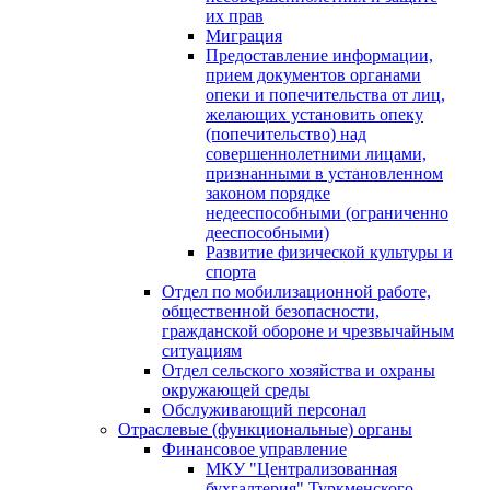
их прав
Миграция
Предоставление информации,
прием документов органами
опеки и попечительства от лиц,
желающих установить опеку
(попечительство) над
совершеннолетними лицами,
признанными в установленном
законом порядке
недееспособными (ограниченно
дееспособными)
Развитие физической культуры и
спорта
Отдел по мобилизационной работе,
общественной безопасности,
гражданской оборонe и чрезвычайным
ситуациям
Отдел сельского хозяйства и охраны
окружающей среды
Обслуживающий персонал
Отраслевые (функциональные) органы
Финансовое управление
МКУ "Централизованная
бухгалтерия" Туркменского