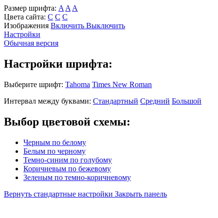
Размер шрифта:
A
A
A
Цвета сайта:
С
С
С
Изображения
Включить
Выключить
Настройки
Обычная версия
Настройки шрифта:
Выберите шрифт:
Tahoma
Times New Roman
Интервал между буквами:
Стандартный
Средний
Большой
Выбор цветовой схемы:
Черным по белому
Белым по черному
Темно-синим по голубому
Коричневым по бежевому
Зеленым по темно-коричневому
Вернуть стандартные настройки
Закрыть панель