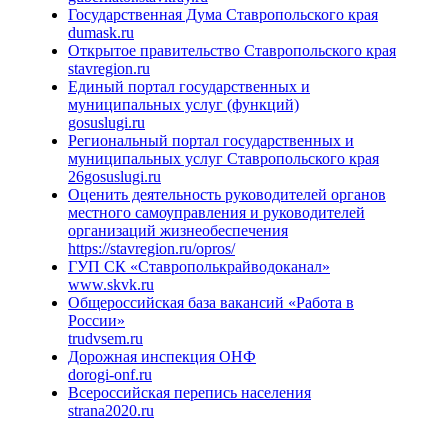
Государственная Дума Ставропольского края
dumask.ru
Открытое правительство Ставропольского края
stavregion.ru
Единый портал государственных и
муниципальных услуг (функций)
gosuslugi.ru
Региональный портал государственных и
муниципальных услуг Ставропольского края
26gosuslugi.ru
Оценить деятельность руководителей органов
местного самоуправления и руководителей
организаций жизнеобеспечения
https://stavregion.ru/opros/
ГУП СК «Ставрополькрайводоканал»
www.skvk.ru
Общероссийская база вакансий «Работа в
России»
trudvsem.ru
Дорожная инспекция ОНФ
dorogi-onf.ru
Всероссийская перепись населения
strana2020.ru