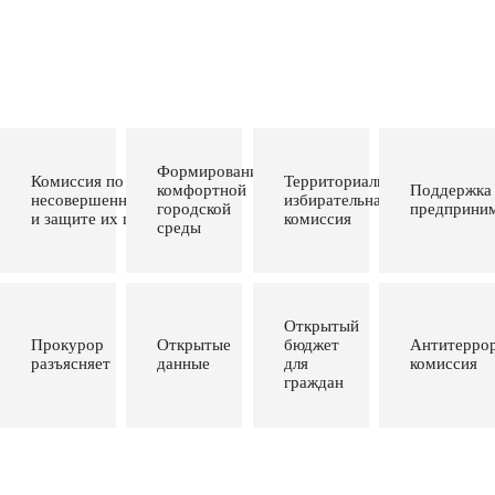
Формирование
Комиссия по делам
Территориальная
комфортной
Поддержка
несовершеннолетних
избирательная
городской
предприним
и защите их прав
комиссия
среды
Открытый
Прокурор
Открытые
бюджет
Антитеррор
разъясняет
данные
для
комиссия
граждан