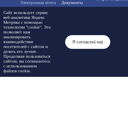
Электронная почта
Документы
info@tmo.stavregion.ru
Открытый бюдже
Сайт использует сервис
Инвестиционная
для граждан
веб-аналитики Яндекс
деятельность
Метрика с помощью
Телефон доверия:
технологии "cookie". Это
8(86565)2-05-01
Общественный с
позволяет нам
Контакты
анализировать
Я согласен(-на)
взаимодействие
© 2026 Администрация Туркменского
посетителей с сайтом и
муниципального округа
Мы в социальных
Разработка
делать его лучше.
Ставропольского края
Политика
сетях:
сайта
-
Продолжая пользоваться
При использовании материалов
конфиденциальности
Артекс
сайтом, вы соглашаетесь
необходимо указывать источник
с использованием
публикации
файлов cookie.