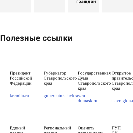
граждан
Полезные ссылки
Президент
Губернатор
Государственная
Открытое
Российской
Ставропольского
Дума
правитель
Федерации
края
Ставропольского
Ставропол
края
края
kremlin.ru
gubernator.stavkray.ru
dumask.ru
stavregion.
Единый
Региональный
Оценить
ГУП