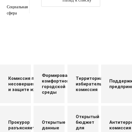
Назад к списку
Социальная
сфера
Формирование
Комиссия по делам
Территориальная
комфортной
Поддерж
несовершеннолетних
избирательная
городской
предприн
и защите их прав
комиссия
среды
Открытый
Прокурор
Открытые
бюджет
Антитерр
разъясняет
данные
для
комиссия