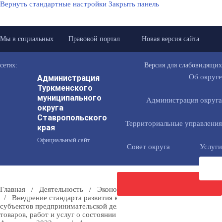
Вернуть стандартные настройки
Закрыть панель
Мы в социальных
Правовой портал
Новая версия сайта
сетях:
Версия для слабовидящих
Администрация
Об округе
Туркменского
муниципального
Администрация округа
округа
Ставропольского
Территориальные управления
края
Официальный сайт
Совет округа
Услуги
Главная
/
Деятельность
/
Экономика
/
Развитие конкуренции
/
Внедрение стандарта развития конкуренции
/
Опросы
субъектов предпринимательской деятельности и потребителей
Направить
товаров, работ и услуг о состоянии конкурентной среды
/