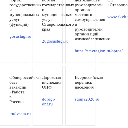
портал
портал
деятельность
СК
государственных
государственных
руководителей
«Ставропо
и
и
органов
муниципальных
муниципальных
местного
www.skvk.
услуг
услуг
самоуправления
(функций)
Ставропольского
и
края
руководителей
организаций
gosuslugi.ru
жизнеобеспечения
26gosuslugi.ru
https://stavregion.ru/opros/
Общероссийская
Дорожная
Всероссийская
база
инспекция
перепись
вакансий
ОНФ
населения
«Работа
в
dorogi-
strana2020.ru
России»
onf.ru
trudvsem.ru