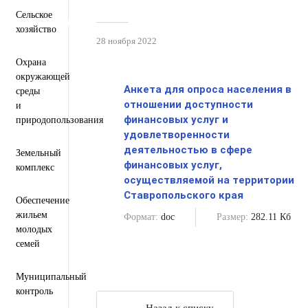
Персональные данные
Сельское
Региональный проект "Защитники"
хозяйство
28 ноября 2022
Охрана
окружающей
Анкета для опроса населения в
среды
отношении доступности
и
финансовых услуг и
природопользования
удовлетворенности
деятельностью в сфере
Земельный
финансовых услуг,
комплекс
осуществляемой на территории
Ставропольского края
Обеспечение
жильем
Формат:
doc
Размер:
282.11 Кб
молодых
семей
Муниципальный
контроль