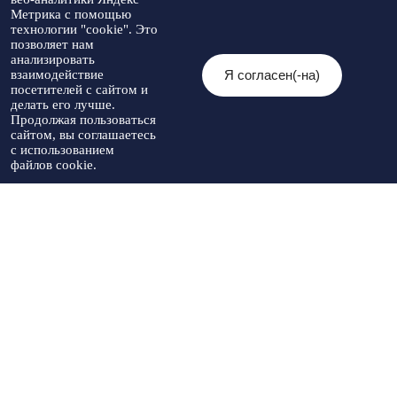
Метрика с помощью
Мы в социальных сетях:
технологии "cookie". Это
позволяет нам
анализировать
Я согласен(-на)
взаимодействие
посетителей с сайтом и
© 2026 Администрация Туркменского
делать его лучше.
муниципального округа Ставропольского
Политика
Продолжая пользоваться
края
конфиденциальности
сайтом, вы соглашаетесь
При использовании материалов необходимо
с использованием
указывать источник публикации
файлов cookie.