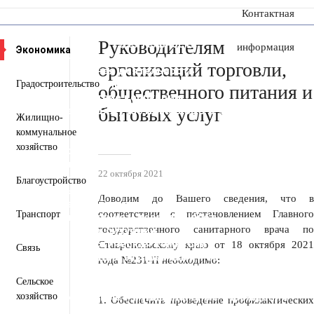
Контактная
сообщение
Руководителям
Пресс-центр
Деятельность
информация
Экономика
Документы
организаций торговли,
Инвестиционная деятельность
Общественная приемная
Градостроительство
общественного питания и
Противодействие коррупции
Информация для участников СВО и членов их
бытовых услуг
Жилищно-
семей
коммунальное
Полезная информация
хозяйство
Формирование комфортной городской среды
Муниципальная служба
22 октября 2021
Открытые данные
Благоустройство
Открытый бюджет для граждан
Доводим до Вашего сведения, что в
Общественный совет
соответствии с постановлением Главного
Транспорт
Защита населения и территорий от
чрезвычайных ситуаций
государственного санитарного врача по
Антитеррористическая комиссия
Ставропольскому краю от 18 октября 2021
Связь
Противодействие экстремизму и терроризму
года №231-П необходимо:
Вестник ТМО
Сельское
Всероссийская перепись населения 2021
Государственные и муниципальные учреждения
хозяйство
1. Обеспечить проведение профилактических
Перечень пространственных сведений