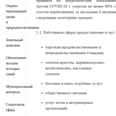
прививок по эпидемическим показаниям
Персональные данные
Охрана
против COVID-19 с охватом не менее 80% с
Региональный проект "Защитники"
окружающей
учетом переболевших за последние 6 месяцев
среды
следующим категориям граждан:
и
природопользования
1.1. Работникам сферы предоставления услуг:
Земельный
комплекс
торговли продовольственными и
непродовольственными товарами;
Обеспечение
салонов красоты, парикмахерских,
жильем
косметических, массажных
молодых
салонов;
семей
бытовых и иных подобных услуг;
Муниципальный
контроль
общественного питания;
услуг аптек и ветеринарных
Социальная
организаций;
сфера