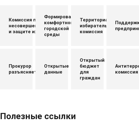
Формирование
Комиссия по делам
Территориальная
комфортной
Поддерж
несовершеннолетних
избирательная
городской
предприн
и защите их прав
комиссия
среды
Открытый
Прокурор
Открытые
бюджет
Антитерр
разъясняет
данные
для
комиссия
граждан
Полезные ссылки