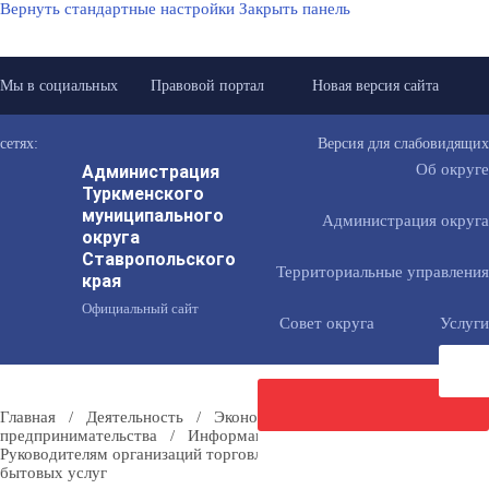
Вернуть стандартные настройки
Закрыть панель
Мы в социальных
Правовой портал
Новая версия сайта
сетях:
Версия для слабовидящих
Администрация
Об округе
Туркменского
муниципального
Администрация округа
округа
Ставропольского
Территориальные управления
края
Официальный сайт
Совет округа
Услуги
Главная
/
Деятельность
/
Экономика
/
Поддержка
предпринимательства
/
Информация для малого бизнеса
/
Руководителям организаций торговли, общественного питания и
Направить
бытовых услуг