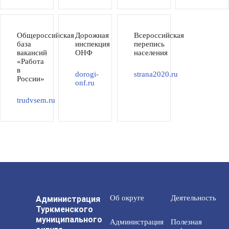
Общероссийская
Дорожная
Всероссийская
база
инспекция
перепись
вакансий
ОНФ
населения
«Работа
в
dorogi-
strana2020.ru
России»
onf.ru
trudvsem.ru
Администрация
Об округе
Деятельность
Туркменского
муниципального
Администрация
Полезная