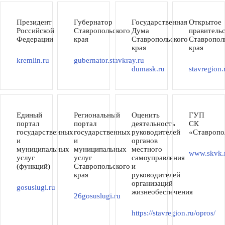
Президент
Губернатор
Государственная
Открытое
Российской
Ставропольского
Дума
правитель
Федерации
края
Ставропольского
Ставропол
края
края
kremlin.ru
gubernator.stavkray.ru
dumask.ru
stavregion.
Единый
Региональный
Оценить
ГУП
портал
портал
деятельность
СК
государственных
государственных
руководителей
«Ставропо
и
и
органов
муниципальных
муниципальных
местного
www.skvk.
услуг
услуг
самоуправления
(функций)
Ставропольского
и
края
руководителей
организаций
gosuslugi.ru
жизнеобеспечения
26gosuslugi.ru
https://stavregion.ru/opros/