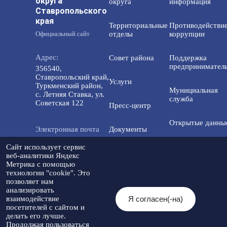
округа
округа
информация
Ставропольского
края
Территориальные
Противодействи
Официальный сайт
отделы
коррупции
Адрес:
Совет района
Поддержка
предприниматель
356540,
Ставропольский край,
Услуги
Туркменский район,
Мунициальная
с. Летняя Ставка, ул.
служба
Советская 122
Пресс-центр
Открытые данны
Электронная почта
Документы
info@tmo.stavregion.ru
Открытый бюдже
Сайт использует сервис
Инвестиционная
для граждан
веб-аналитики Яндекс
деятельность
Метрика с помощью
Телефон доверия:
технологии "cookie". Это
8(86565)2-05-01
Общественный с
позволяет нам
Контакты
анализировать
Я согласен(-на)
взаимодействие
© 2026 Администрация Туркменского
посетителей с сайтом и
муниципального округа
Мы в социальных
Разработка
делать его лучше.
Ставропольского края
Политика
сетях:
сайта
-
Продолжая пользоваться