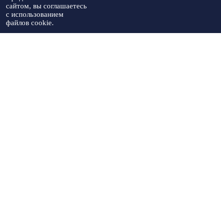
При использовании материалов
конфиденциальности
Артекс
сайтом, вы соглашаетесь
необходимо указывать источник
с использованием
публикации
файлов cookie.