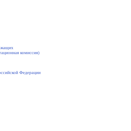
лужащих
тационная комиссия)
оссийской Федерации