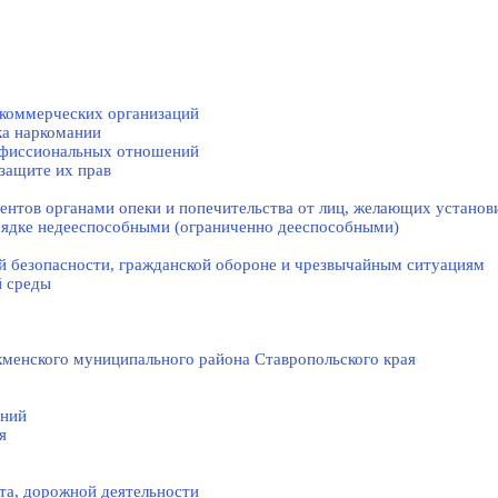
коммерческих организаций
ка наркомании
нфиссиональных отношений
защите их прав
нтов органами опеки и попечительства от лиц, желающих установи
рядке недееспособными (ограниченно дееспособными)
й безопасности, гражданской оборонe и чрезвычайным ситуациям
й среды
менского муниципального района Ставропольского края
ений
я
та, дорожной деятельности