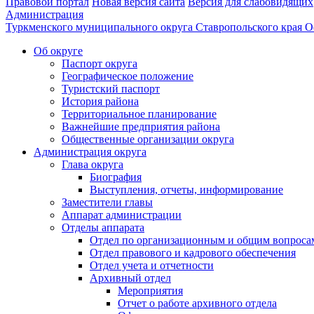
Правовой портал
Новая версия сайта
Версия для слабовидящих
Администрация
Туркменского муниципального округа Ставропольского края
О
Об округе
Паспорт округа
Географическое положение
Туристский паспорт
История района
Территориальное планирование
Важнейшие предприятия района
Общественные организации округа
Администрация округа
Глава округа
Биография
Выступления, отчеты, информирование
Заместители главы
Аппарат администрации
Отделы аппарата
Отдел по организационным и общим вопроса
Отдел правового и кадрового обеспечения
Отдел учета и отчетности
Архивный отдел
Мероприятия
Отчет о работе архивного отдела