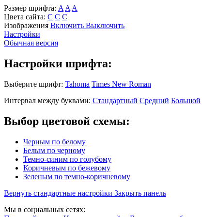
Размер шрифта:
A
A
A
Цвета сайта:
С
С
С
Изображения
Включить
Выключить
Настройки
Обычная версия
Настройки шрифта:
Выберите шрифт:
Tahoma
Times New Roman
Интервал между буквами:
Стандартный
Средний
Большой
Выбор цветовой схемы:
Черным по белому
Белым по черному
Темно-синим по голубому
Коричневым по бежевому
Зеленым по темно-коричневому
Вернуть стандартные настройки
Закрыть панель
Мы в социальных сетях: