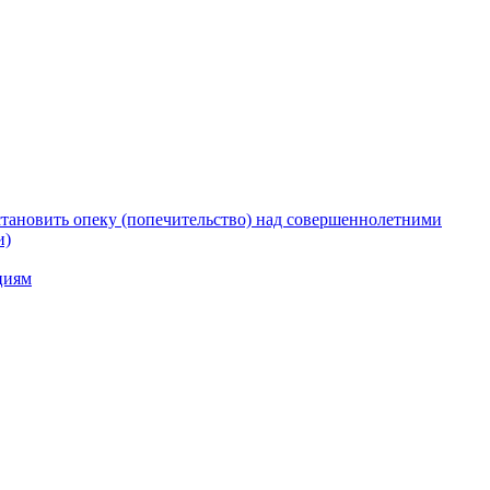
тановить опеку (попечительство) над совершеннолетними
и)
циям