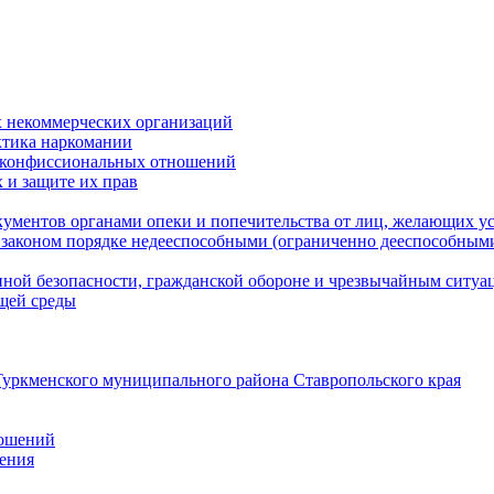
 некоммерческих организаций
ктика наркомании
оконфиссиональных отношений
 и защите их прав
ументов органами опеки и попечительства от лиц, желающих ус
законом порядке недееспособными (ограниченно дееспособным
нной безопасности, гражданской оборонe и чрезвычайным ситуа
ющей среды
уркменского муниципального района Ставропольского края
ношений
ления