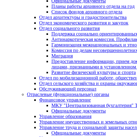
Официальные документы
Планы работы архивного отдела на год
Список фондов архивного отдела
Отдел архитектуры и градостроительства
Отдел экономического развития и закупок
Отдел социального развития
Поддержка социально ориентированных
Антинаркотическая комиссия. Профила
Гармонизация межнациональных и этн
Комиссия по делам несовершеннолетних
Миграция
Предоставление информации, прием док
лицами, признанными в установленном 
Развитие физической культуры и спорта
Отдел по мобилизационной работе, обществе
Отдел сельского хозяйства и охраны окружа
Обслуживающий персонал
Отраслевые (функциональные) органы
Финансовое управление
МКУ "Централизованная бухгалтерия" Т
Официальные документы
Управление образования
Управление имущественных и земельных от
Управление труда и социальной защиты насе
Официальные документы