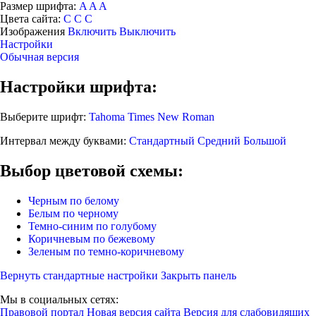
Размер шрифта:
A
A
A
Цвета сайта:
С
С
С
Изображения
Включить
Выключить
Настройки
Обычная версия
Настройки шрифта:
Выберите шрифт:
Tahoma
Times New Roman
Интервал между буквами:
Стандартный
Средний
Большой
Выбор цветовой схемы:
Черным по белому
Белым по черному
Темно-синим по голубому
Коричневым по бежевому
Зеленым по темно-коричневому
Вернуть стандартные настройки
Закрыть панель
Мы в социальных сетях:
Правовой портал
Новая версия сайта
Версия для слабовидящих