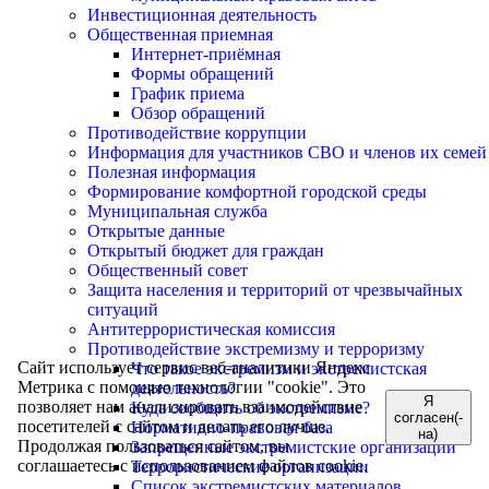
Инвестиционная деятельность
Общественная приемная
Интернет-приёмная
Формы обращений
График приема
Обзор обращений
Противодействие коррупции
Информация для участников СВО и членов их семей
Полезная информация
Формирование комфортной городской среды
Муниципальная служба
Открытые данные
Открытый бюджет для граждан
Общественный совет
Защита населения и территорий от чрезвычайных
ситуаций
Антитеррористическая комиссия
Противодействие экстремизму и терроризму
Сайт использует сервис веб-аналитики Яндекс
Что такое экстремизм и экстремистская
Метрика с помощью технологии "cookie". Это
деятельность?
Я
позволяет нам анализировать взаимодействие
Куда сообщить об экстремизме?
согласен(-
посетителей с сайтом и делать его лучше.
Нормативно-правовая база
на)
Продолжая пользоваться сайтом, вы
Запрещенные экстремистские организации
соглашаетесь с использованием файлов cookie.
Террористические организации
Список экстремистских материалов