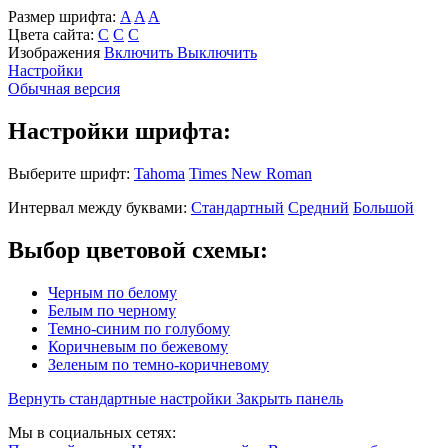
Размер шрифта:
A
A
A
Цвета сайта:
С
С
С
Изображения
Включить
Выключить
Настройки
Обычная версия
Настройки шрифта:
Выберите шрифт:
Tahoma
Times New Roman
Интервал между буквами:
Стандартный
Средний
Большой
Выбор цветовой схемы:
Черным по белому
Белым по черному
Темно-синим по голубому
Коричневым по бежевому
Зеленым по темно-коричневому
Вернуть стандартные настройки
Закрыть панель
Мы в социальных сетях: