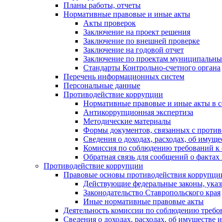
Планы работы, отчеты
Нормативные правовые и иные акты
Акты проверок
Заключение на проект решения
Заключение по внешней проверке
Заключение на годовой отчет
Заключение по проектам муниципальны
Стандарты Контрольно-счетного органа
Перечень информационных систем
Персональные данные
Противодействие коррупции
Нормативные правовые и иные акты в с
Антикоррупционная экспертиза
Методические материалы
Формы документов, связанных с против
Сведения о доходах, расходах, об имущ
Комиссия по соблюдению требований к 
Обратная связь для сообщений о фактах
Противодействие коррупции
Правовые основы противодействия коррупци
Действующие федеральные законы, указ
Законодательство Ставропольского края
Иные нормативные правовые акты
Деятельность комиссии по соблюдению требо
Сведения о доходах, расходах, об имуществе 