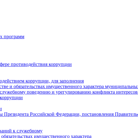
х программ
фере противодействия коррупции
одействием коррупции, для заполнения
естве и обязательствах имущественного характера муниципальн
служебному поведению и урегулированию конфликта интересов 
 коррупции
и
ы Президента Российской Федерации, постановления Правитель
ваний к служебному
и обязательствах имущественного характера