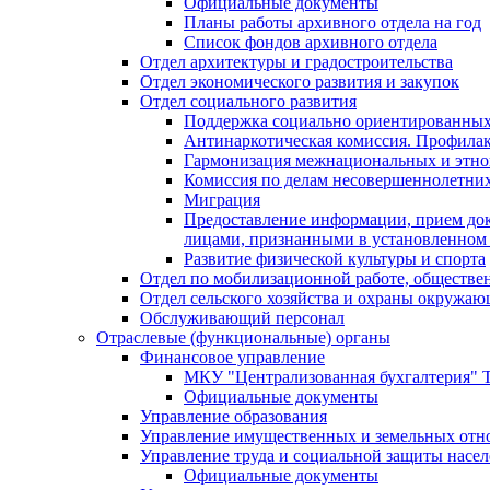
Официальные документы
Планы работы архивного отдела на год
Список фондов архивного отдела
Отдел архитектуры и градостроительства
Отдел экономического развития и закупок
Отдел социального развития
Поддержка социально ориентированных
Антинаркотическая комиссия. Профила
Гармонизация межнациональных и этн
Комиссия по делам несовершеннолетних
Миграция
Предоставление информации, прием док
лицами, признанными в установленном 
Развитие физической культуры и спорта
Отдел по мобилизационной работе, обществе
Отдел сельского хозяйства и охраны окружа
Обслуживающий персонал
Отраслевые (функциональные) органы
Финансовое управление
МКУ "Централизованная бухгалтерия" Т
Официальные документы
Управление образования
Управление имущественных и земельных от
Управление труда и социальной защиты насе
Официальные документы