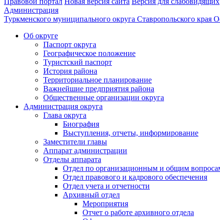
Правовой портал
Новая версия сайта
Версия для слабовидящих
Администрация
Туркменского муниципального округа Ставропольского края
О
Об округе
Паспорт округа
Географическое положение
Туристский паспорт
История района
Территориальное планирование
Важнейшие предприятия района
Общественные организации округа
Администрация округа
Глава округа
Биография
Выступления, отчеты, информирование
Заместители главы
Аппарат администрации
Отделы аппарата
Отдел по организационным и общим вопроса
Отдел правового и кадрового обеспечения
Отдел учета и отчетности
Архивный отдел
Мероприятия
Отчет о работе архивного отдела