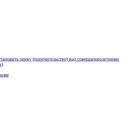
тановить опеку (попечительство) над совершеннолетними
и)
циям