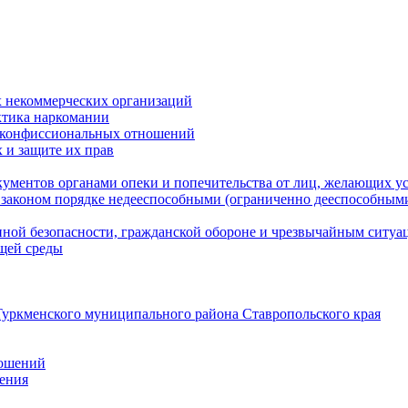
 некоммерческих организаций
ктика наркомании
оконфиссиональных отношений
 и защите их прав
ументов органами опеки и попечительства от лиц, желающих ус
законом порядке недееспособными (ограниченно дееспособным
нной безопасности, гражданской оборонe и чрезвычайным ситуа
ющей среды
уркменского муниципального района Ставропольского края
ношений
ления